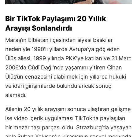
Bir TikTok Paylaşımı 20 Yıllık
Arayışı Sonlandırdı
Maraş’ın Elbistan ilçesinden siyasi baskılar
nedeniyle 1990'lı yıllarda Avrupa’ya göç eden
Ülüş ailesi, 1999 yılında PKK'ye katılan ve 31 Mart
2006'da Cûdî Dağı'nda yaşamını yitiren Cihan
Ülüş’ün cenazesini alabilmek için yıllarca hukuki
ve idari girişimlerde bulundu ancak sonuç
alamadı.
Ailenin 20 yıllık arayışını sonuca ulaştıran gelişme
ise video içerik uygulaması TikTok’ta paylaşılan
bir mezar taşı parçası oldu. Strazburg’da yaşayan
abla Sultan Yakışan'ın kiracısının sosyal medyada