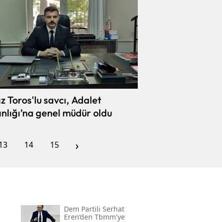
z Toros'lu savcı, Adalet
nlığı’na genel müdür oldu
›
13
14
15
Dem Partili Serhat
Eren’den Tbmm'ye