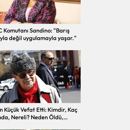
 Komutanı Sandino: "Barış
yla değil uygulamayla yaşar."
Küçük Vefat Etti: Kimdir, Kaç
nda, Nereli? Neden Öldü,
alığı Neydi?