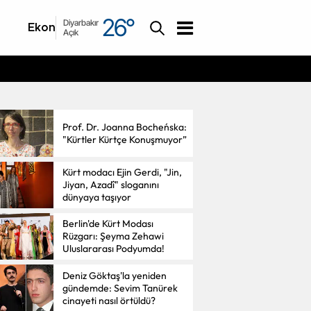
26
°
Diyarbakır
Ekonomi
Asayiş
Açık
Prof. Dr. Joanna Bocheńska:
"Kürtler Kürtçe Konuşmuyor”
Kürt modacı Ejin Gerdi, "Jin,
Jiyan, Azadî" sloganını
dünyaya taşıyor
Berlin'de Kürt Modası
Rüzgarı: Şeyma Zehawi
Uluslararası Podyumda!
Deniz Göktaş'la yeniden
gündemde: Sevim Tanürek
cinayeti nasıl örtüldü?