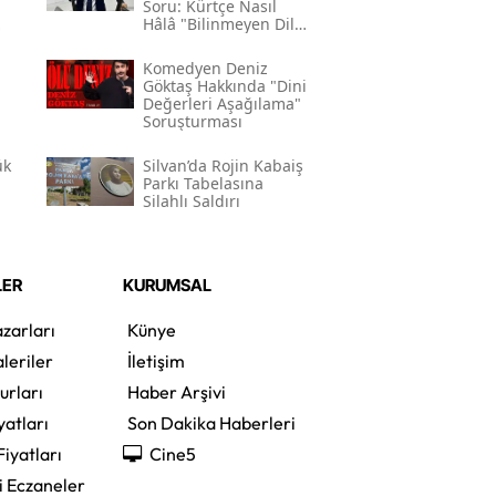
Soru: Kürtçe Nasıl
Hâlâ "bilinmeyen Dil"
Kodlamasının
Gerekçesi Nedir?"
Komedyen Deniz
Göktaş Hakkında "dini
Değerleri Aşağılama"
Soruşturması
ük
Silvan’da Rojin Kabaiş
Parkı Tabelasına
Silahlı Saldırı
LER
KURUMSAL
zarları
Künye
leriler
İletişim
urları
Haber Arşivi
yatları
Son Dakika Haberleri
Fiyatları
Cine5
i Eczaneler