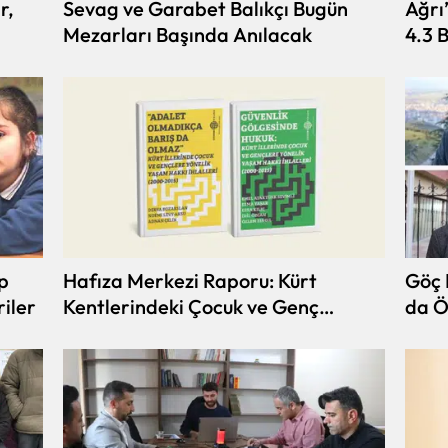
r,
Sevag ve Garabet Balıkçı Bugün
Ağrı
Mezarları Başında Anılacak
4.3 
p
Hafıza Merkezi Raporu: Kürt
Göç 
riler
Kentlerindeki Çocuk ve Genç
da Ö
Ölümleri