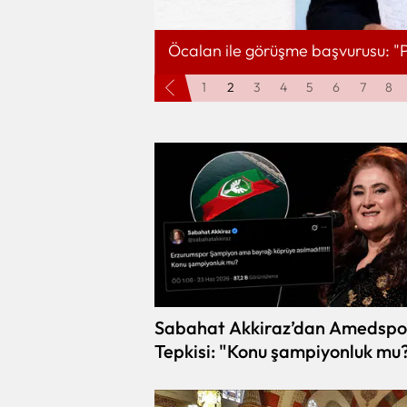
Öcalan ile görüşme başvurusu: "P
1
2
3
4
5
6
7
8
Sabahat Akkiraz’dan Amedspo
Tepkisi: "Konu şampiyonluk mu