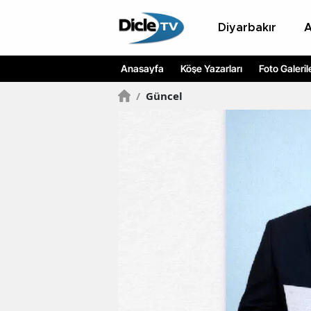
Diyarbakır
Anasayfa
Köşe Yazarları
Foto Galeril
/
Güncel