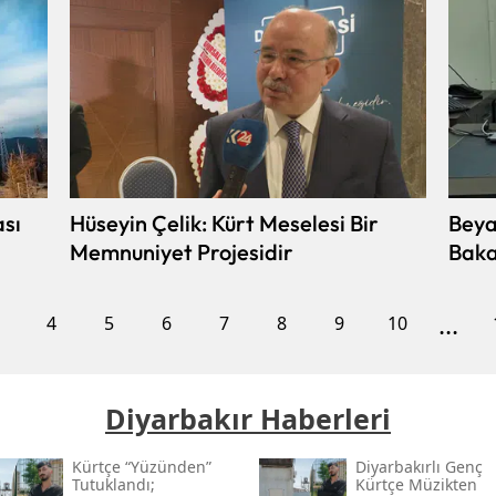
ası
Hüseyin Çelik: Kürt Meselesi Bir
Beya
Memnuniyet Projesidir
Baka
...
4
5
6
7
8
9
10
Diyarbakır Haberleri
Kürtçe “yüzünden”
Diyarbakırlı Genç
Tutuklandı;
Kürtçe Müzikten