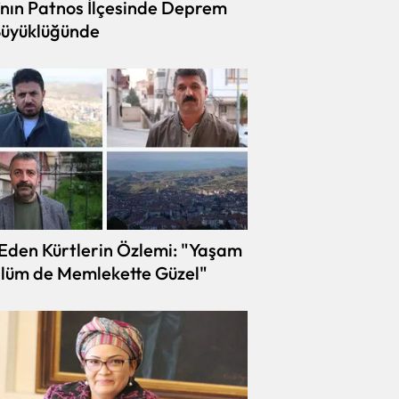
’nın Patnos İlçesinde Deprem
Büyüklüğünde
Eden Kürtlerin Özlemi: "Yaşam
lüm de Memlekette Güzel"