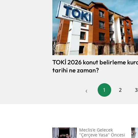
TOKİ 2026 konut belirleme kur
tarihi ne zaman?
‹
1
2
3
Meclis'e Gelecek
"çerçeve Yasa" Öncesi