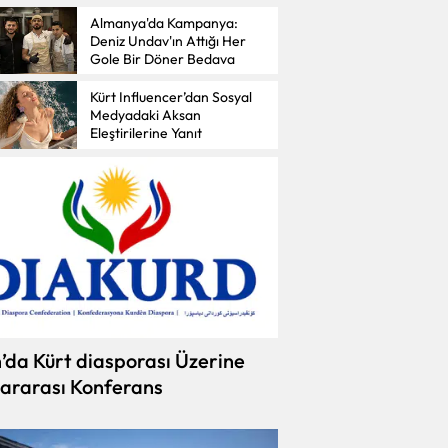
Almanya'da Kampanya:
Deniz Undav'ın Attığı Her
n Kürdistan Bölgesi’ne Kritik Destek ve İran Teşekkürü
Gole Bir Döner Bedava
Kürt Influencer’dan Sosyal
Medyadaki Aksan
Eleştirilerine Yanıt
’da Kürt diasporası Üzerine
lararası Konferans