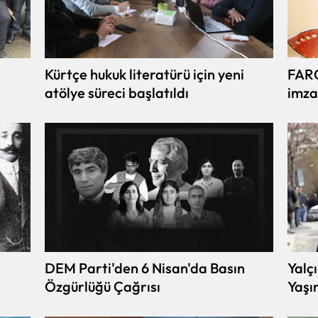
Kürtçe hukuk literatürü için yeni
FARC
atölye süreci başlatıldı
imza
DEM Parti'den 6 Nisan'da Basın
Yalçın 
Özgürlüğü Çağrısı
Yaşı
Hast