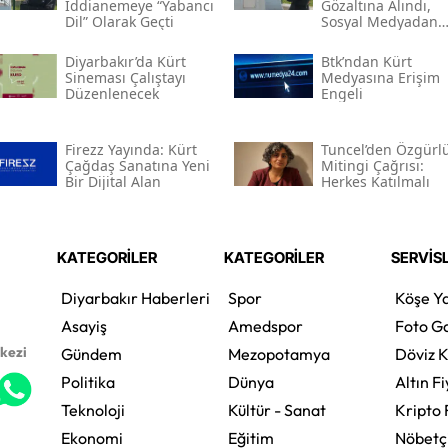
Iddianemeye “yabancı
Gözaltına Alındı,
Dil” Olarak Geçti
Sosyal Medyadan
Tutuklandı
Diyarbakır’da Kürt
Btk’ndan Kürt
Sineması Çalıştayı
Medyasına Erişim
Düzenlenecek
Engeli
Firezz Yayında: Kürt
Tuncel’den Özgürl
Çağdaş Sanatına Yeni
Mitingi Çağrısı:
Bir Dijital Alan
Herkes Katılmalı
KATEGORİLER
KATEGORİLER
SERVİS
Diyarbakır Haberleri
Spor
Köşe Ya
Asayiş
Amedspor
Foto Ga
rkezi
Gündem
Mezopotamya
Döviz K
Politika
Dünya
Altın Fi
Teknoloji
Kültür - Sanat
Kripto 
Ekonomi
Eğitim
Nöbetç