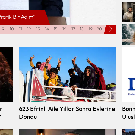
ratik Bir Adım"
ABD’de
9
10
11
12
13
14
15
16
17
18
19
20
r
623 Efrinli Aile Yıllar Sonra Evlerine
Bonn
?
Döndü
Ulus