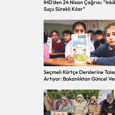
İHD’den 24 Nisan Çağrısı: "İnkâ
Suçu Sürekli Kılar"
Seçmeli Kürtçe Derslerine Tale
Artıyor: Bakanlıktan Güncel Ve