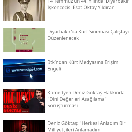
14 Temmuz’un 44. Yılında: Diyarbakır
Işkencecisi Esat Oktay Yıldıran
Diyarbakır’da Kürt Sineması Çalıştayı
Düzenlenecek
Btk’ndan Kürt Medyasına Erişim
Engeli
Komedyen Deniz Göktaş Hakkında
"dini Değerleri Aşağılama"
Soruşturması
Deniz Göktaş: "herkesi Anladım Bir
Milliyetçileri Anlamadım"