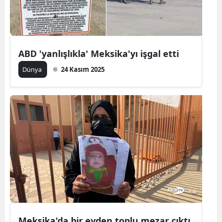
ABD 'yanlışlıkla' Meksika'yı işgal etti
Dünya
24 Kasım 2025
Meksika'da bir evden toplu mezar çıktı