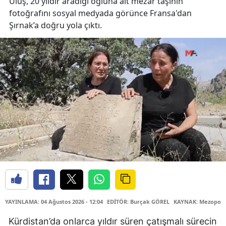
Ülüş, 20 yıldır aradığı oğluna ait mezar taşının
fotoğrafını sosyal medyada görünce Fransa'dan
Şırnak’a doğru yola çıktı.
YAYINLAMA: 04 Ağustos 2026 - 12:04
EDİTÖR: Burçak GÖREL
KAYNAK: Mezopota
Kürdistan’da onlarca yıldır süren çatışmalı sürecin