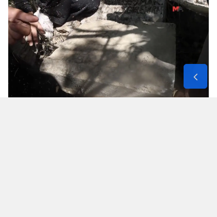
Solunum Cihazıyla 6 Günde 4 Bin
600 Kilometre
Annenin sağlık durumunun seyahate
elvermesiyle birlikte Mehmet ve Hasan Ülüş ile
Elif ve Sultan Yakışan kardeşler, 27 Temmuz’da
annelerini yanlarına alarak bir karavanla