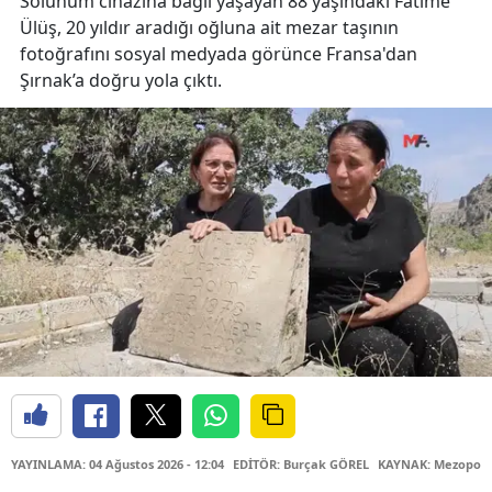
Solunum cihazına bağlı yaşayan 88 yaşındaki Fatime
Ülüş, 20 yıldır aradığı oğluna ait mezar taşının
fotoğrafını sosyal medyada görünce Fransa'dan
Şırnak’a doğru yola çıktı.
YAYINLAMA: 04 Ağustos 2026 - 12:04
EDİTÖR: Burçak GÖREL
KAYNAK: Mezopota