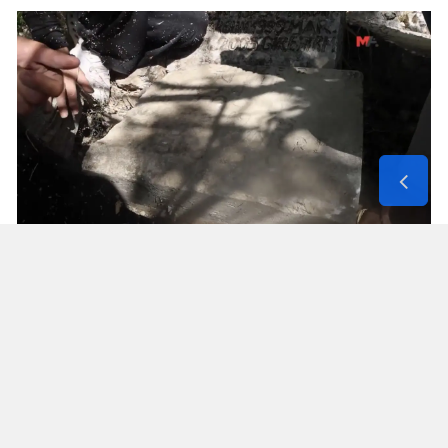
Solunum Cihazıyla 6 Günde 4 Bin
600 Kilometre
Annenin sağlık durumunun seyahate
elvermesiyle birlikte Mehmet ve Hasan Ülüş ile
Elif ve Sultan Yakışan kardeşler, 27 Temmuz’da
annelerini yanlarına alarak bir karavanla