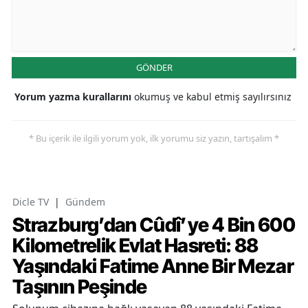
GÖNDER
Yorum yazma kurallarını
okumuş ve kabul etmiş sayılırsınız
* Bu içerik ile ilgili yorum yok, ilk yorumu siz yazın, tartışalım *
Dicle TV
|
Gündem
Strazburg’dan Cûdî’ye 4 Bin 600
Kilometrelik Evlat Hasreti: 88
Yaşındaki Fatime Anne Bir Mezar
Taşının Peşinde