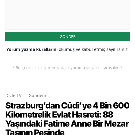
GÖNDER
Yorum yazma kurallarını
okumuş ve kabul etmiş sayılırsınız
* Bu içerik ile ilgili yorum yok, ilk yorumu siz yazın, tartışalım *
Dicle TV
|
Gündem
Strazburg’dan Cûdî’ye 4 Bin 600
Kilometrelik Evlat Hasreti: 88
Yaşındaki Fatime Anne Bir Mezar
Taşının Peşinde