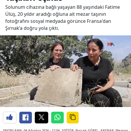
Solunum cihazına bağlı yaşayan 88 yaşındaki Fatime
Ülüş, 20 yıldır aradığı oğluna ait mezar taşının
fotoğrafını sosyal medyada görünce Fransa'dan
Şırnak’a doğru yola çıktı.
YAYINLAMA: 04 Ağustos 2026 - 12:04
EDİTÖR: Burçak GÖREL
KAYNAK: Mezopota