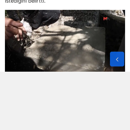
istediğini belirtti.
Solunum Cihazıyla 6 Günde 4 Bin
600 Kilometre
Annenin sağlık durumunun seyahate
elvermesiyle birlikte Mehmet ve Hasan Ülüş ile
Elif ve Sultan Yakışan kardeşler, 27 Temmuz’da