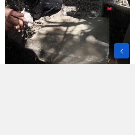
Solunum Cihazıyla 6 Günde 4 Bin
600 Kilometre
Annenin sağlık durumunun seyahate
elvermesiyle birlikte Mehmet ve Hasan Ülüş ile
Elif ve Sultan Yakışan kardeşler, 27 Temmuz’da
annelerini yanlarına alarak bir karavanla