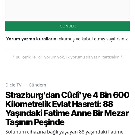
GÖNDER
Yorum yazma kurallarını
okumuş ve kabul etmiş sayılırsınız
* Bu içerik ile ilgili yorum yok, ilk yorumu siz yazın, tartışalım *
Dicle TV
|
Gündem
Strazburg’dan Cûdî’ye 4 Bin 600
Kilometrelik Evlat Hasreti: 88
Yaşındaki Fatime Anne Bir Mezar
Taşının Peşinde
Solunum cihazına bağlı yaşayan 88 yaşındaki Fatime