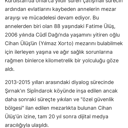
Kürdistan’da onlarca yıldır süren çatışmalı sürecin
ardından evlatlarını kaybeden annelerin mezar
arayışı ve mücadelesi devam ediyor. Bu
annelerden biri olan 88 yaşındaki Fatime Ülüş,
2006 yılında Cûdî Dağı’nda yaşamını yitiren oğlu
Cihan Ülüş’ün (Yılmaz Xorto) mezarını bulabilmek
için ilerleyen yaşına ve ağır sağlık sorunlarına
rağmen binlerce kilometrelik bir yolculuğu göze
aldı.
2013-2015 yılları arasındaki diyalog sürecinde
Şırnak'ın Sipîndarok köyünde inşa edilen ancak
daha sonraki süreçte yıkılan ve "özel güvenlik
bölgesi" ilan edilen mezarlıkta bulunan Cihan
Ülüş'ün izine, tam 20 yıl sonra dijital medya
aracılığıyla ulaşıldı.