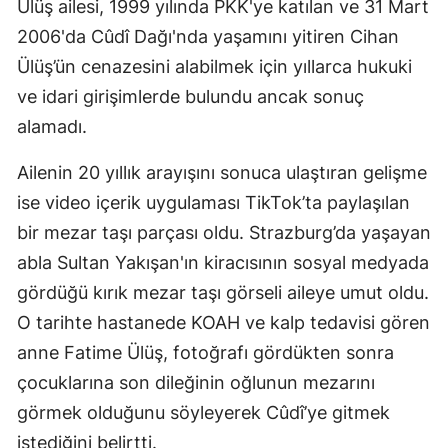
Ülüş ailesi, 1999 yılında PKK'ye katılan ve 31 Mart
2006'da Cûdî Dağı'nda yaşamını yitiren Cihan
Ülüş’ün cenazesini alabilmek için yıllarca hukuki
ve idari girişimlerde bulundu ancak sonuç
alamadı.
Ailenin 20 yıllık arayışını sonuca ulaştıran gelişme
ise video içerik uygulaması TikTok’ta paylaşılan
bir mezar taşı parçası oldu. Strazburg’da yaşayan
abla Sultan Yakışan'ın kiracısının sosyal medyada
gördüğü kırık mezar taşı görseli aileye umut oldu.
O tarihte hastanede KOAH ve kalp tedavisi gören
anne Fatime Ülüş, fotoğrafı gördükten sonra
çocuklarına son dileğinin oğlunun mezarını
görmek olduğunu söyleyerek Cûdî’ye gitmek
istediğini belirtti.