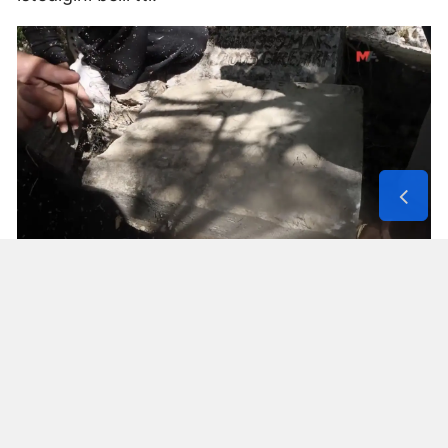
Solunum Cihazıyla 6 Günde 4 Bin
600 Kilometre
Annenin sağlık durumunun seyahate
elvermesiyle birlikte Mehmet ve Hasan Ülüş ile
Elif ve Sultan Yakışan kardeşler, 27 Temmuz’da