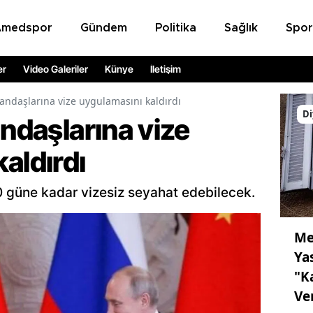
Amedspor
Gündem
Politika
Sağlık
Spor
er
Video Galeriler
Künye
İletişim
tandaşlarına vize uygulamasını kaldırdı
Di
andaşlarına vize
aldırdı
0 güne kadar vizesiz seyahat edebilecek.
Me
Ya
"K
Ve