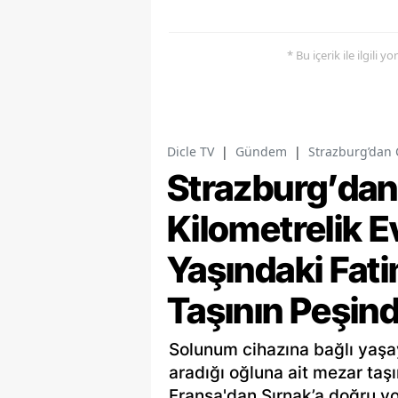
* Bu içerik ile ilgili 
Dicle TV
|
Gündem
|
Strazburg’dan 
Strazburg’dan
Kilometrelik E
Yaşındaki Fat
Taşının Peşin
Solunum cihazına bağlı yaşay
aradığı oğluna ait mezar taş
Fransa'dan Şırnak’a doğru yol