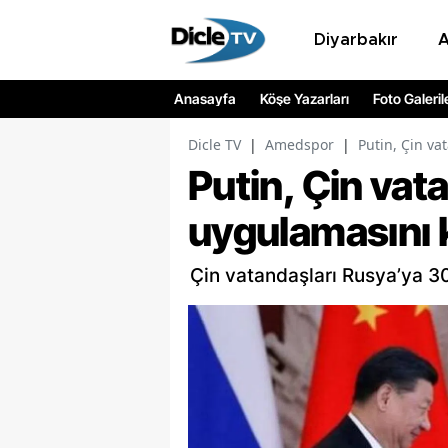
Diyarbakır
Anasayfa
Köşe Yazarları
Foto Galeril
Dicle TV
|
Amedspor
|
Putin, Çin va
Putin, Çin vat
uygulamasını k
Çin vatandaşları Rusya’ya 3