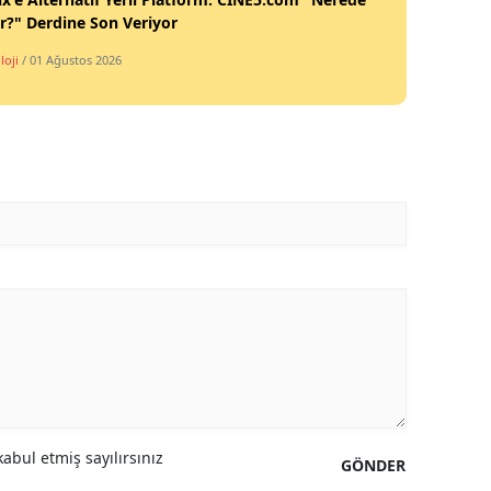
ir?" Derdine Son Veriyor
loji
/ 01 Ağustos 2026
abul etmiş sayılırsınız
GÖNDER