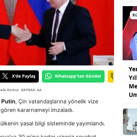
Kü
Ye
X'de Paylaş
Whatsapp'tan Gönder
Yı
Me
Safa Korkut
KAYNAK: AA
Um
 Putin
, Çin vatandaşlarına yönelik vize
öngören kararnameyi imzaladı.
ülkenin yasal bilgi sisteminde yayımlandı.
usya’ya 30 güne kadar vizesiz seyahat