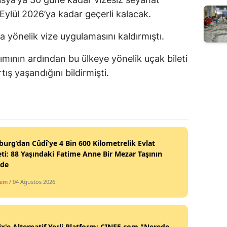
ylül 2026’ya kadar geçerli kalacak.
a yönelik vize uygulamasını kaldırmıştı.
adımının ardından bu ülkeye yönelik uçak bileti
ış yaşandığını bildirmişti.
burg’dan Cûdî’ye 4 Bin 600 Kilometrelik Evlat
ti: 88 Yaşındaki Fatime Anne Bir Mezar Taşının
nde
dem
/ 04 Ağustos 2026
ix'e Alternatif Yerli Platform: CINE5.com "Nerede