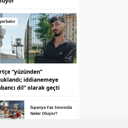
uyor
yarbakır
rtçe “yüzünden”
tuklandı; iddianemeye
abancı dil” olarak geçti
İspanya Fas Sınırında
Neler Oluyor?