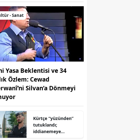
ltür - Sanat
ni Yasa Beklentisi ve 34
llık Özlem: Cewad
rwanî’ni Silvan’a Dönmeyi
uyor
Kürtçe “yüzünden”
tutuklandı;
iddianemeye
“yabancı dil” olarak