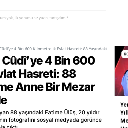
yorum yok, ilk yorumu siz yazın, tartışalım *
Cûdî’ye 4 Bin 600 Kilometrelik Evlat Hasreti: 88 Yaşındaki Fatime A
Kü
 Cûdî’ye 4 Bin 600
vlat Hasreti: 88
ime Anne Bir Mezar
de
Ye
Yı
an 88 yaşındaki Fatime Ülüş, 20 yıldır
ının fotoğrafını sosyal medyada görünce
Me
a çıktı.