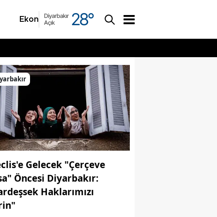
28
°
Diyarbakır
Ekonomi
Asayiş
Açık
yarbakır
clis'e Gelecek "Çerçeve
sa" Öncesi Diyarbakır:
ardeşsek Haklarımızı
rin"