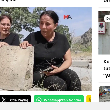
Um
Di
Kü
tu
“y
X'de Paylaş
Whatsapp'tan Gönder