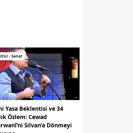
nne Bir Mezar Taşının Peşinde
ltür - Sanat
ni Yasa Beklentisi ve 34
llık Özlem: Cewad
rwanî’ni Silvan’a Dönmeyi