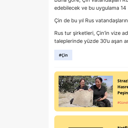
edebilecek ve bu uygulama 14 E
Çin de bu yıl Rus vatandaşların
Rus tur şirketleri, Çin’in vize 
taleplerinde yüzde 30’u aşan art
#Çin
Straz
Hasre
Peşi
#Gün
Netfl