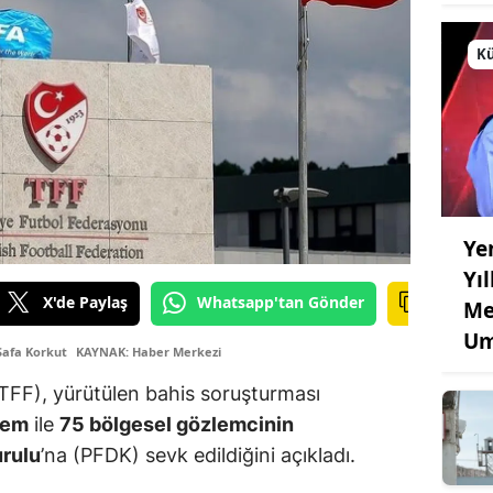
Kü
Ye
Yı
X'de Paylaş
Whatsapp'tan Gönder
Me
Um
Safa Korkut
KAYNAK: Haber Merkezi
TFF), yürütülen bahis soruşturması
kem
ile
75 bölgesel gözlemcinin
urulu
’na (PFDK) sevk edildiğini açıkladı.