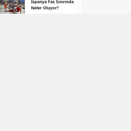
İspanya Fas Sınırında
Neler Oluyor?
"Kürt İllerindeki
Çocuklar" Sorusu
Meclis’ten Döndü