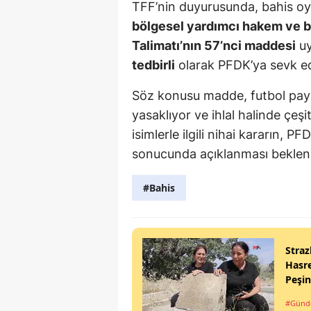
TFF’nin duyurusunda, bahis oy
bölgesel yardımcı hakem ve b
Talimatı’nın 57’nci maddesi
uy
tedbirli
olarak PFDK’ya sevk edil
Söz konusu madde, futbol payda
yasaklıyor ve ihlal halinde çeşi
isimlerle ilgili nihai kararın,
sonucunda açıklanması bekleni
#Bahis
Straz
Hasre
Peşi
#Gün