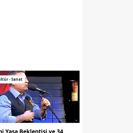
nne Bir Mezar Taşının Peşinde
ltür - Sanat
ni Yasa Beklentisi ve 34