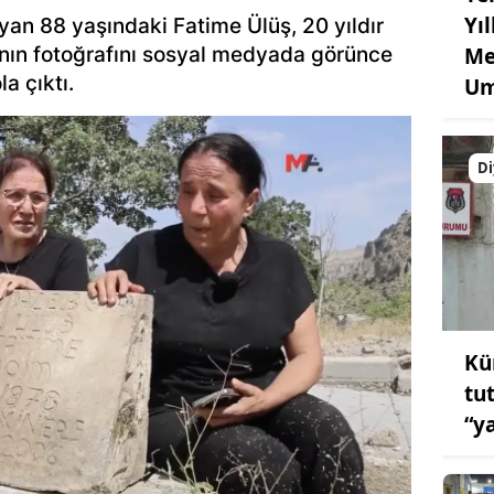
Yı
an 88 yaşındaki Fatime Ülüş, 20 yıldır
ının fotoğrafını sosyal medyada görünce
Me
a çıktı.
Um
Di
Kü
tu
“y