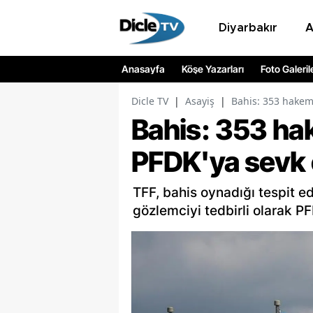
Diyarbakır
Anasayfa
Köşe Yazarları
Foto Galeril
Dicle TV
|
Asayiş
|
Bahis: 353 hakem
Bahis: 353 ha
PFDK'ya sevk 
TFF, bahis oynadığı tespit 
gözlemciyi tedbirli olarak PF