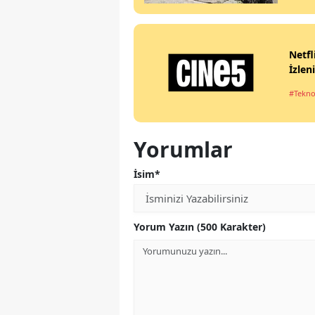
Netfl
İzlen
#Tekno
Yorumlar
İsim*
Yorum Yazın (500 Karakter)