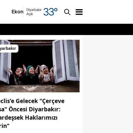
33
°
Diyarbakır
Ekonomi
Asayiş
Açık
yarbakır
clis'e Gelecek "Çerçeve
sa" Öncesi Diyarbakır:
ardeşsek Haklarımızı
rin"