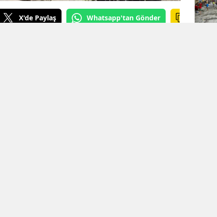
X'de Paylaş
Whatsapp'tan Gönder
urçak GÖREL
KAYNAK: Mezopotamya Ajansı
n çatışmalı sürecin ardından evlatlarını
ışı ve mücadelesi devam ediyor. Bu
aki Fatime Ülüş, 2006 yılında Cûdî Dağı’nda
üş’ün (Yılmaz Xorto) mezarını bulabilmek için
 sorunlarına rağmen binlerce kilometrelik bir
yalog sürecinde Şırnak'ın Sipîndarok
 sonraki süreçte yıkılan ve "özel güvenlik
 bulunan Cihan Ülüş'ün izine, tam 20 yıl
laşıldı.