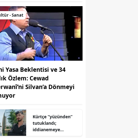
ltür - Sanat
ni Yasa Beklentisi ve 34
llık Özlem: Cewad
rwanî’ni Silvan’a Dönmeyi
uyor
Kürtçe “yüzünden”
tutuklandı;
iddianemeye
“yabancı dil” olarak