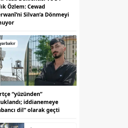
llık Özlem: Cewad
rwanî’ni Silvan’a Dönmeyi
uyor
yarbakır
rtçe “yüzünden”
tuklandı; iddianemeye
abancı dil” olarak geçti