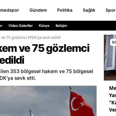
Amedspor
Gündem
Politika
Sağlık
Spor
er
Video Galeriler
Künye
İletişim
 ve 75 gözlemci PFDK'ya sevk edildi
Di
kem ve 75 gözlemci
edildi
edilen 353 bölgesel hakem ve 75 bölgesel
DK’ya sevk etti.
Me
Ya
"K
Ve