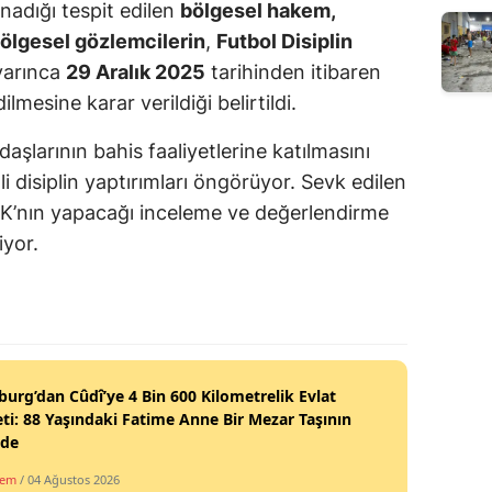
nadığı tespit edilen
bölgesel hakem,
ölgesel gözlemcilerin
,
Futbol Disiplin
arınca
29 Aralık 2025
tarihinden itibaren
mesine karar verildiği belirtildi.
şlarının bahis faaliyetlerine katılmasını
tli disiplin yaptırımları öngörüyor. Sevk edilen
 PFDK’nın yapacağı inceleme ve değerlendirme
yor.
burg’dan Cûdî’ye 4 Bin 600 Kilometrelik Evlat
ti: 88 Yaşındaki Fatime Anne Bir Mezar Taşının
nde
dem
/ 04 Ağustos 2026