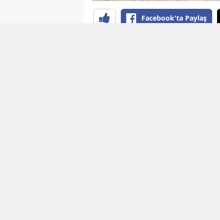
Facebook'ta Paylaş
YAYINLAMA: 04 Ağustos 2026 - 12:04
EDİTÖR: B
Kürdistan’da onlarca yıldır süre
kaybeden annelerin mezar aray
annelerden biri olan 88 yaşınd
yaşamını yitiren oğlu Cihan Ül
ilerleyen yaşına ve ağır sağlık
yolculuğu göze aldı.
2013-2015 yılları arasındaki di
köyünde inşa edilen ancak daha
bölgesi" ilan edilen mezarlıkta
sonra dijital medya aracılığıyla u