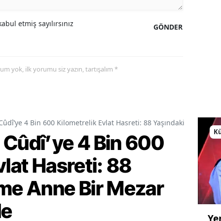
abul etmiş sayılırsınız
GÖNDER
yorum yok, ilk yorumu siz yazın, tartışalım *
Cûdî’ye 4 Bin 600 Kilometrelik Evlat Hasreti: 88 Yaşındaki Fatime A
Kü
 Cûdî’ye 4 Bin 600
vlat Hasreti: 88
ime Anne Bir Mezar
de
Ye