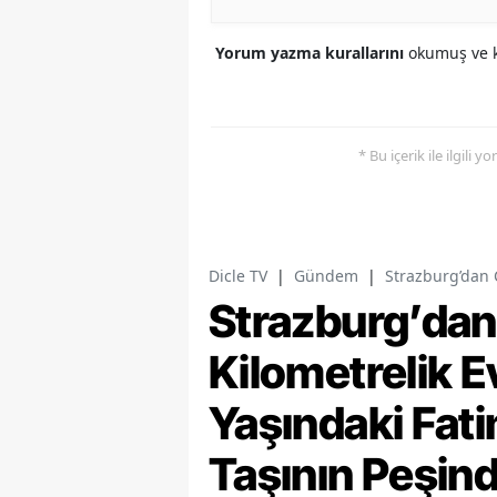
Yorum yazma kurallarını
okumuş ve k
* Bu içerik ile ilgili 
Dicle TV
|
Gündem
|
Strazburg’dan 
Strazburg’dan
Kilometrelik E
Yaşındaki Fat
Taşının Peşin