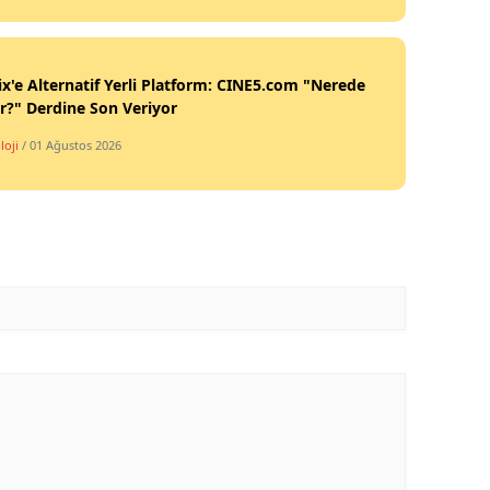
ix'e Alternatif Yerli Platform: CINE5.com "Nerede
ir?" Derdine Son Veriyor
loji
/ 01 Ağustos 2026