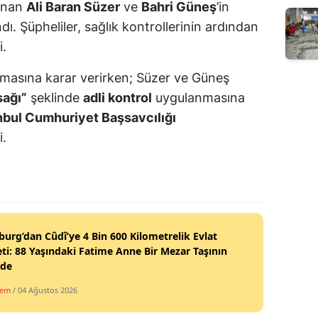
lınan
Ali Baran Süzer
ve
Bahri Güneş
’in
ı. Şüpheliler, sağlık kontrollerinin ardından
i.
anmasına karar verirken; Süzer ve Güneş
sağı”
şeklinde
adli kontrol
uygulanmasına
nbul Cumhuriyet Başsavcılığı
i.
burg’dan Cûdî’ye 4 Bin 600 Kilometrelik Evlat
ti: 88 Yaşındaki Fatime Anne Bir Mezar Taşının
nde
dem
/ 04 Ağustos 2026