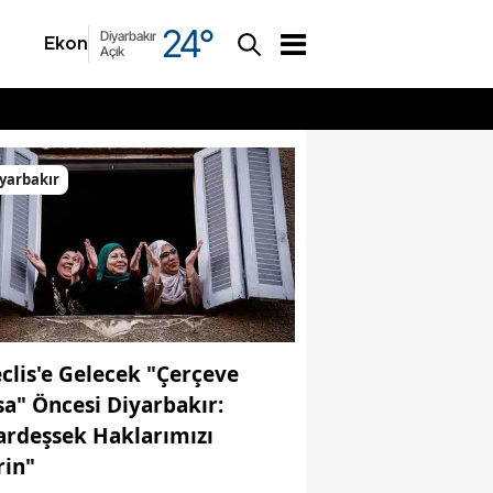
24
°
Diyarbakır
Ekonomi
Asayiş
Açık
yarbakır
clis'e Gelecek "Çerçeve
sa" Öncesi Diyarbakır:
ardeşsek Haklarımızı
rin"