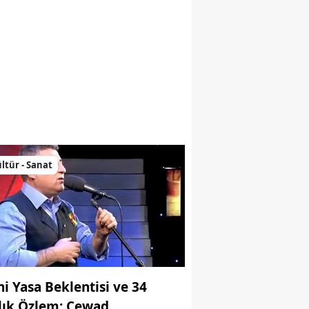
nne Bir Mezar Taşının Peşinde
ltür - Sanat
ni Yasa Beklentisi ve 34
llık Özlem: Cewad