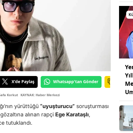
Kü
Ye
Yı
X'de Paylaş
Whatsapp'tan Gönder
Me
Um
Safa Korkut
KAYNAK: Haber Merkezi
ğı’nın yürüttüğü
“uyuşturucu”
soruşturması
e gözaltına alınan rapçi
Ege Karataşlı
,
ce tutuklandı.