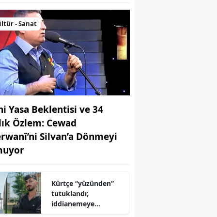
ltür - Sanat
ni Yasa Beklentisi ve 34
llık Özlem: Cewad
rwanî’ni Silvan’a Dönmeyi
uyor
Kürtçe “yüzünden”
tutuklandı;
iddianemeye
“yabancı dil” olarak