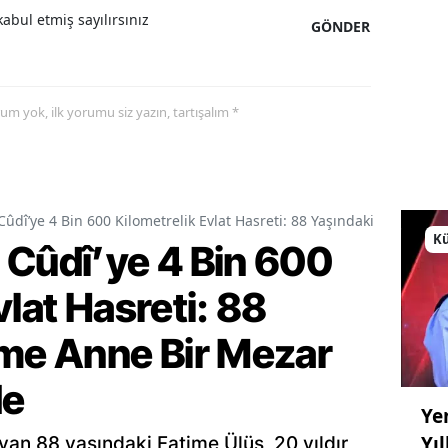
abul etmiş sayılırsınız
GÖNDER
yorum yok, ilk yorumu siz yazın, tartışalım *
Cûdî’ye 4 Bin 600 Kilometrelik Evlat Hasreti: 88 Yaşındaki Fatime A
Kü
 Cûdî’ye 4 Bin 600
vlat Hasreti: 88
ime Anne Bir Mezar
de
Ye
Yı
an 88 yaşındaki Fatime Ülüş, 20 yıldır