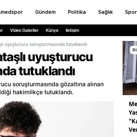
Amedspor
Gündem
Politika
Sağlık
Spor
er
Video Galeriler
Künye
İletişim
şlı uyuşturucu soruşturmasında tutuklandı
Di
ataşlı uyuşturucu
da tutuklandı
rucu soruşturmasında gözaltına alınan
ldiği hakimlikçe tutuklandı.
Me
Ya
"K
Ve