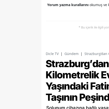
Yorum yazma kurallarını
okumuş ve k
* Bu içerik ile ilgili 
Dicle TV
|
Gündem
|
Strazburg’dan 
Strazburg’dan
Kilometrelik E
Yaşındaki Fat
Taşının Peşin
Solunum cihazına bağlı yaşay