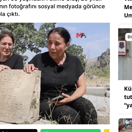
ının fotoğrafını sosyal medyada görünce
Me
a çıktı.
Um
Di
Kü
tu
“y