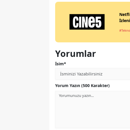
Netfl
İzlen
#Tekno
Yorumlar
İsim*
Yorum Yazın (500 Karakter)