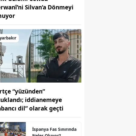
rwanî’ni Silvan’a Dönmeyi
uyor
yarbakır
rtçe “yüzünden”
tuklandı; iddianemeye
abancı dil” olarak geçti
İspanya Fas Sınırında
Neler Oluyor?