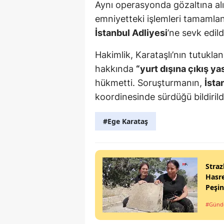
Aynı operasyonda gözaltına a
emniyetteki işlemleri tamamland
İstanbul Adliyesi
’ne sevk edild
Hakimlik, Karataşlı’nın tutukl
hakkında
“yurt dışına çıkış ya
hükmetti. Soruşturmanın,
İsta
koordinesinde sürdüğü bildirild
#Ege Karataş
Straz
Hasre
Peşi
#Gün