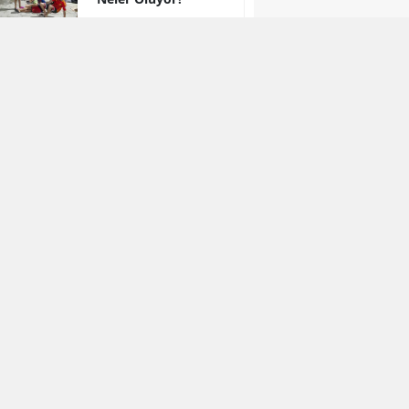
"Kürt İllerindeki
Çocuklar" Sorusu
Meclis’ten Döndü