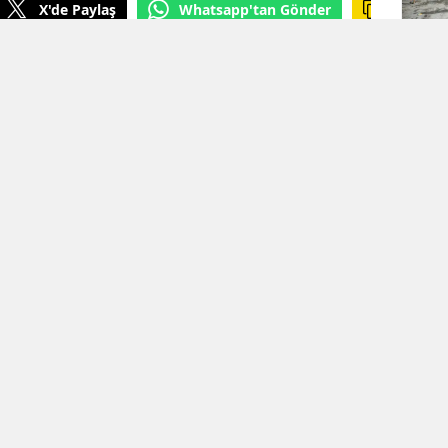
X'de Paylaş
Whatsapp'tan Gönder
urçak GÖREL
KAYNAK: Mezopotamya Ajansı
n çatışmalı sürecin ardından evlatlarını
ışı ve mücadelesi devam ediyor. Bu
aki Fatime Ülüş, 2006 yılında Cûdî Dağı’nda
üş’ün (Yılmaz Xorto) mezarını bulabilmek için
 sorunlarına rağmen binlerce kilometrelik bir
yalog sürecinde Şırnak'ın Sipîndarok
 sonraki süreçte yıkılan ve "özel güvenlik
 bulunan Cihan Ülüş'ün izine, tam 20 yıl
laşıldı.