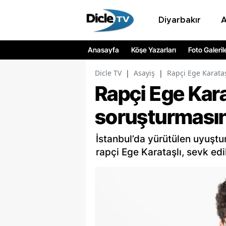
Diyarbakır
Anasayfa
Köşe Yazarları
Foto Galeril
Dicle TV
|
Asayiş
|
Rapçi Ege Karata
Rapçi Ege Kar
soruşturmasın
İstanbul’da yürütülen uyuştu
rapçi Ege Karataşlı, sevk edi