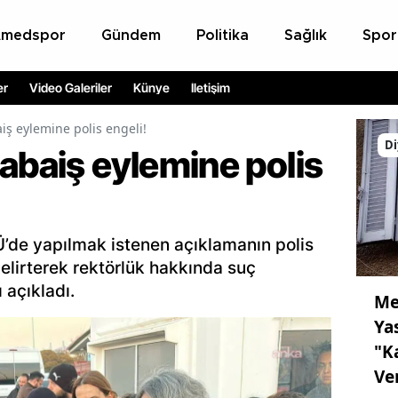
Amedspor
Gündem
Politika
Sağlık
Spor
er
Video Galeriler
Künye
İletişim
iş eylemine polis engeli!
Di
abaiş eylemine polis
’de yapılmak istenen açıklamanın polis
elirterek rektörlük hakkında suç
 açıkladı.
Me
Ya
"K
Ve