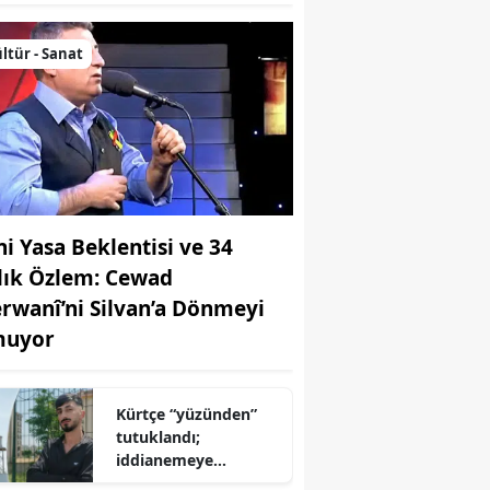
ltür - Sanat
ni Yasa Beklentisi ve 34
llık Özlem: Cewad
rwanî’ni Silvan’a Dönmeyi
uyor
Kürtçe “yüzünden”
tutuklandı;
iddianemeye
“yabancı dil” olarak