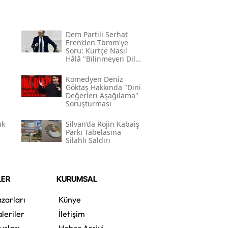
Dem Partili Serhat
Eren’den Tbmm'ye
Soru: Kürtçe Nasıl
Hâlâ "bilinmeyen Dil"
Kodlamasının
Gerekçesi Nedir?"
Komedyen Deniz
Göktaş Hakkında "dini
Değerleri Aşağılama"
Soruşturması
ük
Silvan’da Rojin Kabaiş
Parkı Tabelasına
Silahlı Saldırı
LER
KURUMSAL
zarları
Künye
leriler
İletişim
urları
Haber Arşivi