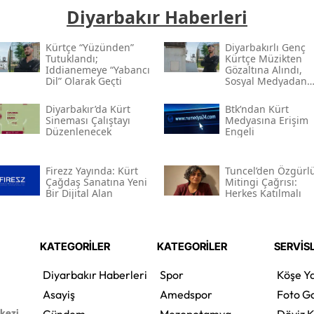
Diyarbakır Haberleri
Kürtçe “yüzünden”
Diyarbakırlı Genç
Tutuklandı;
Kürtçe Müzikten
Iddianemeye “yabancı
Gözaltına Alındı,
Dil” Olarak Geçti
Sosyal Medyadan
Tutuklandı
Diyarbakır’da Kürt
Btk’ndan Kürt
Sineması Çalıştayı
Medyasına Erişim
Düzenlenecek
Engeli
Firezz Yayında: Kürt
Tuncel’den Özgürl
Çağdaş Sanatına Yeni
Mitingi Çağrısı:
Bir Dijital Alan
Herkes Katılmalı
KATEGORİLER
KATEGORİLER
SERVİS
Diyarbakır Haberleri
Spor
Köşe Ya
Asayiş
Amedspor
Foto Ga
rkezi
Gündem
Mezopotamya
Döviz K