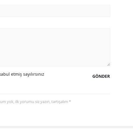
abul etmiş sayılırsınız
GÖNDER
yorum yok, ilk yorumu siz yazın, tartışalım *