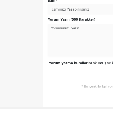
İsim*
Yorum Yazın (500 Karakter)
Yorum yazma kurallarını
okumuş ve k
* Bu içerik ile ilgili 