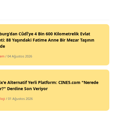
burg’dan Cûdî’ye 4 Bin 600 Kilometrelik Evlat
ti: 88 Yaşındaki Fatime Anne Bir Mezar Taşının
nde
dem
/ 04 Ağustos 2026
ix'e Alternatif Yerli Platform: CINE5.com "Nerede
ir?" Derdine Son Veriyor
loji
/ 01 Ağustos 2026