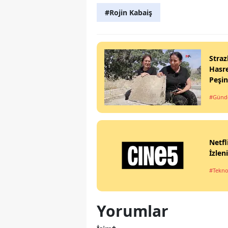
#Rojin Kabaiş
Straz
Hasre
Peşi
#Gün
Netfl
İzlen
#Tekno
Yorumlar