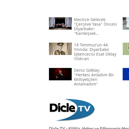
Meclis'e Gelecek
"çerçeve Yasa" Öncesi
Diyarbakır:
"kardeşsek
Haklarımızı Verin"
14 Temmuz’un 44.
Yılında: Diyarbakır
Işkencecisi Esat Oktay
Yıldıran
Deniz Göktaş:
"herkesi Anladım Bir
Milliyetçileri
Anlamadım"
Dicle TV - Kültür, Haber ve Eğlencenin Me