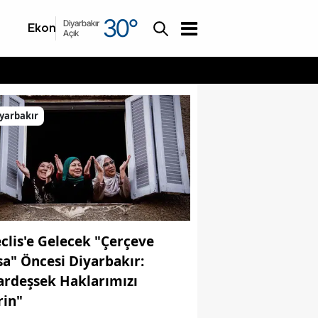
30
°
Diyarbakır
Ekonomi
Asayiş
Açık
yarbakır
clis'e Gelecek "Çerçeve
sa" Öncesi Diyarbakır:
ardeşsek Haklarımızı
rin"