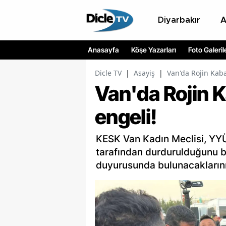
Diyarbakır
Anasayfa
Köşe Yazarları
Foto Galeril
Dicle TV
|
Asayiş
|
Van'da Rojin Kaba
Van'da Rojin K
engeli!
KESK Van Kadın Meclisi, YYÜ
tarafından durdurulduğunu b
duyurusunda bulunacaklarını