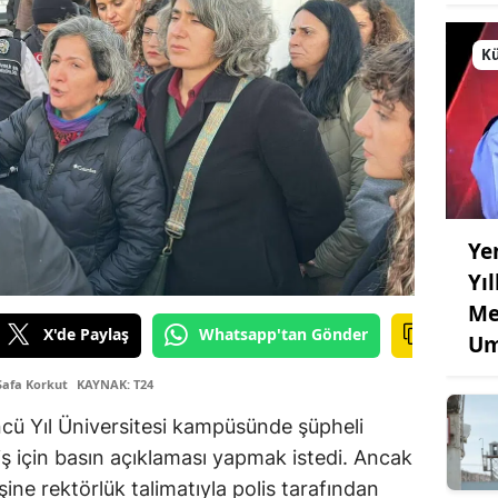
Kü
Ye
Yı
Me
X'de Paylaş
Whatsapp'tan Gönder
Um
Safa Korkut
KAYNAK: T24
cü Yıl Üniversitesi kampüsünde şüpheli
iş için basın açıklaması yapmak istedi. Ancak
şine rektörlük talimatıyla polis tarafından