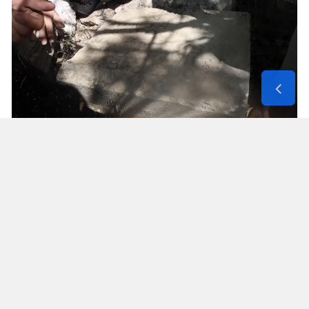
Solunum Cihazıyla 6 Günde 4 Bin
600 Kilometre
Annenin sağlık durumunun seyahate
elvermesiyle birlikte Mehmet ve Hasan Ülüş ile
Elif ve Sultan Yakışan kardeşler, 27 Temmuz’da
annelerini yanlarına alarak bir karavanla
Strazburg’tan yola çıktı. Kalp, tansiyon ve KOAH