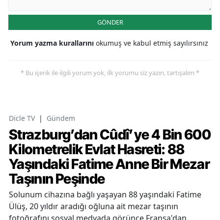
GÖNDER
Yorum yazma kurallarını
okumuş ve kabul etmiş sayılırsınız
* Bu içerik ile ilgili yorum yok, ilk yorumu siz yazın, tartışalım *
Dicle TV
|
Gündem
Strazburg’dan Cûdî’ye 4 Bin 600
Kilometrelik Evlat Hasreti: 88
Yaşındaki Fatime Anne Bir Mezar
Taşının Peşinde
Solunum cihazına bağlı yaşayan 88 yaşındaki Fatime
Ülüş, 20 yıldır aradığı oğluna ait mezar taşının
fotoğrafını sosyal medyada görünce Fransa'dan