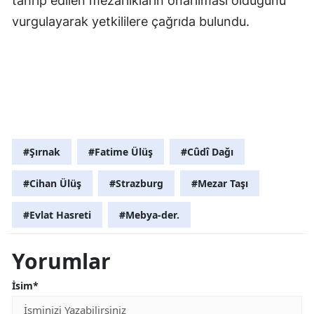
tahrip edilen mezarlıkların onarılması olduğunu
vurgulayarak yetkililere çağrıda bulundu.
#Şırnak
#Fatime Ülüş
#Cûdî Dağı
#Cihan Ülüş
#Strazburg
#Mezar Taşı
#Evlat Hasreti
#Mebya-der.
Yorumlar
İsim*