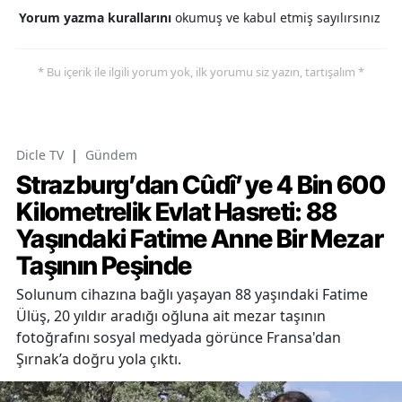
Yorum yazma kurallarını
okumuş ve kabul etmiş sayılırsınız
* Bu içerik ile ilgili yorum yok, ilk yorumu siz yazın, tartışalım *
Dicle TV
|
Gündem
Strazburg’dan Cûdî’ye 4 Bin 600
Kilometrelik Evlat Hasreti: 88
Yaşındaki Fatime Anne Bir Mezar
Taşının Peşinde
Solunum cihazına bağlı yaşayan 88 yaşındaki Fatime
Ülüş, 20 yıldır aradığı oğluna ait mezar taşının
fotoğrafını sosyal medyada görünce Fransa'dan
Şırnak’a doğru yola çıktı.