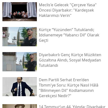
Meclis'e Gelecek "çerçeve Yasa"
Öncesi Diyarbakır: "kardeşsek
Haklarımızı Verin"
Kürtçe “yüzünden” Tutuklandı;
Iddianemeye “yabancı Dil” Olarak
Geçti
Diyarbakırlı Genç Kürtçe Müzikten
Gözaltına Alındı, Sosyal Medyadan
Tutuklandı
Dem Partili Serhat Eren’den
Tbmm'ye Soru: Kürtçe Nasıl Hâlâ
"bilinmeyen Dil" Kodlamasının
Gerekçesi Nedir?"
14 Temmuz’un 44. Yılında: Diyarbakır