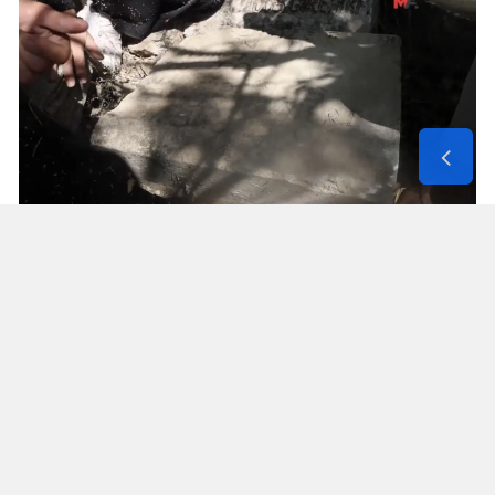
Solunum Cihazıyla 6 Günde 4 Bin
600 Kilometre
Annenin sağlık durumunun seyahate
elvermesiyle birlikte Mehmet ve Hasan Ülüş ile
Elif ve Sultan Yakışan kardeşler, 27 Temmuz’da
annelerini yanlarına alarak bir karavanla
Strazburg’tan yola çıktı. Kalp, tansiyon ve KOAH