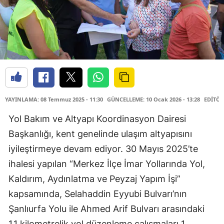
YAYINLAMA: 08 Temmuz 2025 - 11:30
GÜNCELLEME: 10 Ocak 2026 - 13:28
EDİTÖR
Yol Bakım ve Altyapı Koordinasyon Dairesi
Başkanlığı, kent genelinde ulaşım altyapısını
iyileştirmeye devam ediyor. 30 Mayıs 2025’te
ihalesi yapılan “Merkez İlçe İmar Yollarında Yol,
Kaldırım, Aydınlatma ve Peyzaj Yapım İşi”
kapsamında, Selahaddin Eyyubi Bulvarı’nın
Şanlıurfa Yolu ile Ahmed Arif Bulvarı arasındaki
1,1 kilometrelik yol düzenleme çalışmaları 1