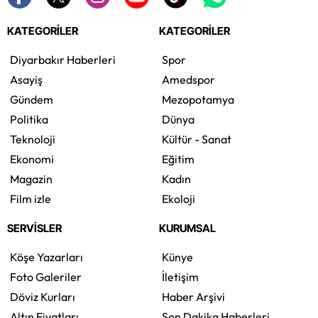
KATEGORİLER
KATEGORİLER
Diyarbakır Haberleri
Spor
Asayiş
Amedspor
Gündem
Mezopotamya
Politika
Dünya
Teknoloji
Kültür - Sanat
Ekonomi
Eğitim
Magazin
Kadın
Film izle
Ekoloji
SERVİSLER
KURUMSAL
Köşe Yazarları
Künye
Foto Galeriler
İletişim
Döviz Kurları
Haber Arşivi
Altın Fiyatları
Son Dakika Haberleri