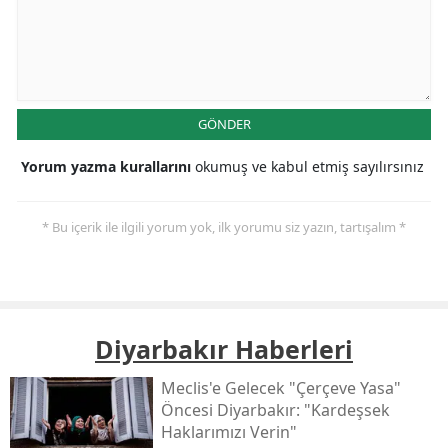
GÖNDER
Yorum yazma kurallarını
okumuş ve kabul etmiş sayılırsınız
* Bu içerik ile ilgili yorum yok, ilk yorumu siz yazın, tartışalım *
Diyarbakır Haberleri
Meclis'e Gelecek "çerçeve Yasa"
Öncesi Diyarbakır: "kardeşsek
Haklarımızı Verin"