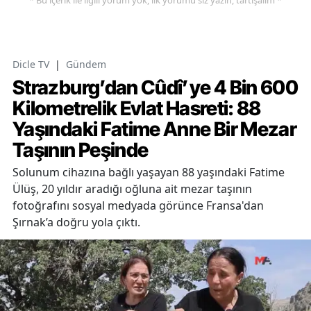
* Bu içerik ile ilgili yorum yok, ilk yorumu siz yazın, tartışalım *
Dicle TV
|
Gündem
Strazburg’dan Cûdî’ye 4 Bin 600
Kilometrelik Evlat Hasreti: 88
Yaşındaki Fatime Anne Bir Mezar
Taşının Peşinde
Solunum cihazına bağlı yaşayan 88 yaşındaki Fatime
Ülüş, 20 yıldır aradığı oğluna ait mezar taşının
fotoğrafını sosyal medyada görünce Fransa'dan
Şırnak’a doğru yola çıktı.