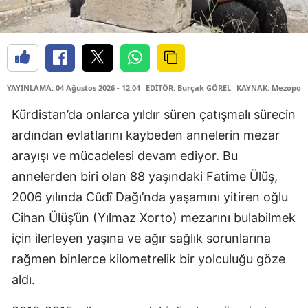
YAYINLAMA: 04 Ağustos 2026 - 12:04
EDİTÖR: Burçak GÖREL
KAYNAK: Mezopota
Kürdistan’da onlarca yıldır süren çatışmalı sürecin
ardından evlatlarını kaybeden annelerin mezar
arayışı ve mücadelesi devam ediyor. Bu
annelerden biri olan 88 yaşındaki Fatime Ülüş,
2006 yılında Cûdî Dağı’nda yaşamını yitiren oğlu
Cihan Ülüş’ün (Yılmaz Xorto) mezarını bulabilmek
için ilerleyen yaşına ve ağır sağlık sorunlarına
rağmen binlerce kilometrelik bir yolculuğu göze
aldı.