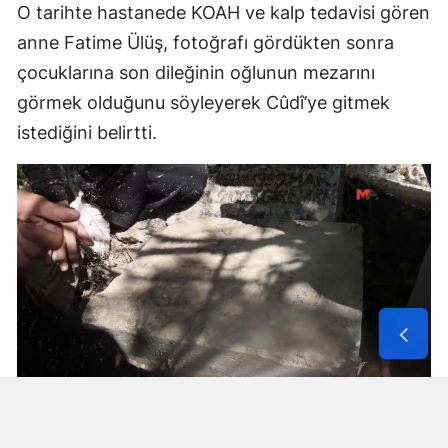
O tarihte hastanede KOAH ve kalp tedavisi gören
anne Fatime Ülüş, fotoğrafı gördükten sonra
çocuklarına son dileğinin oğlunun mezarını
görmek olduğunu söyleyerek Cûdî’ye gitmek
istediğini belirtti.
Solunum Cihazıyla 6 Günde 4 Bin