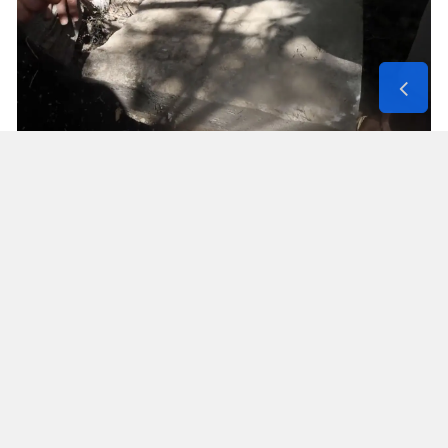
Solunum Cihazıyla 6 Günde 4 Bin
600 Kilometre
Annenin sağlık durumunun seyahate
elvermesiyle birlikte Mehmet ve Hasan Ülüş ile
Elif ve Sultan Yakışan kardeşler, 27 Temmuz’da
annelerini yanlarına alarak bir karavanla
Strazburg’tan yola çıktı. Kalp, tansiyon ve KOAH
hastası olan Fatime Ülüş, karavanın içine kurulan
yatakta solunum cihazına bağlı şekilde 6 gün