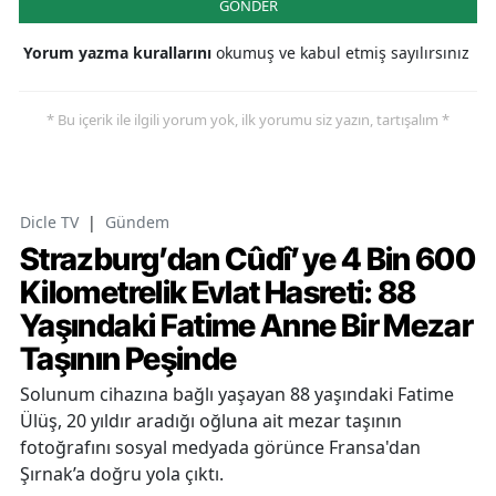
GÖNDER
Yorum yazma kurallarını
okumuş ve kabul etmiş sayılırsınız
* Bu içerik ile ilgili yorum yok, ilk yorumu siz yazın, tartışalım *
Dicle TV
|
Gündem
Strazburg’dan Cûdî’ye 4 Bin 600
Kilometrelik Evlat Hasreti: 88
Yaşındaki Fatime Anne Bir Mezar
Taşının Peşinde
Solunum cihazına bağlı yaşayan 88 yaşındaki Fatime
Ülüş, 20 yıldır aradığı oğluna ait mezar taşının
fotoğrafını sosyal medyada görünce Fransa'dan
Şırnak’a doğru yola çıktı.