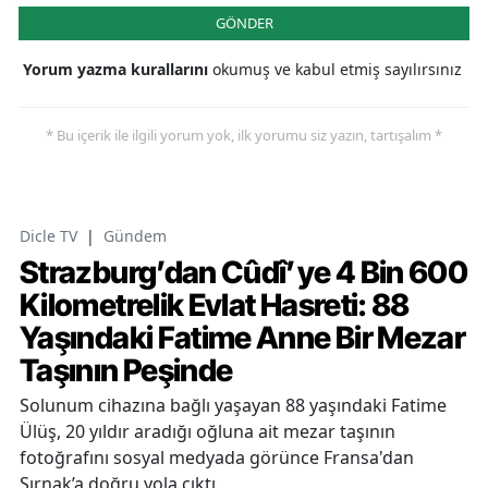
GÖNDER
Yorum yazma kurallarını
okumuş ve kabul etmiş sayılırsınız
* Bu içerik ile ilgili yorum yok, ilk yorumu siz yazın, tartışalım *
Dicle TV
|
Gündem
Strazburg’dan Cûdî’ye 4 Bin 600
Kilometrelik Evlat Hasreti: 88
Yaşındaki Fatime Anne Bir Mezar
Taşının Peşinde
Solunum cihazına bağlı yaşayan 88 yaşındaki Fatime
Ülüş, 20 yıldır aradığı oğluna ait mezar taşının
fotoğrafını sosyal medyada görünce Fransa'dan
Şırnak’a doğru yola çıktı.