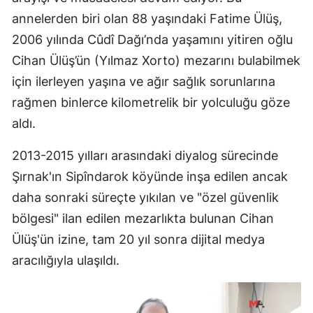
annelerden biri olan 88 yaşındaki Fatime Ülüş,
2006 yılında Cûdî Dağı’nda yaşamını yitiren oğlu
Cihan Ülüş’ün (Yılmaz Xorto) mezarını bulabilmek
için ilerleyen yaşına ve ağır sağlık sorunlarına
rağmen binlerce kilometrelik bir yolculuğu göze
aldı.
2013-2015 yılları arasındaki diyalog sürecinde
Şırnak'ın Sipîndarok köyünde inşa edilen ancak
daha sonraki süreçte yıkılan ve "özel güvenlik
bölgesi" ilan edilen mezarlıkta bulunan Cihan
Ülüş'ün izine, tam 20 yıl sonra dijital medya
aracılığıyla ulaşıldı.