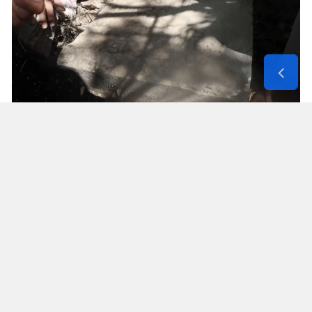
Solunum Cihazıyla 6 Günde 4 Bin
600 Kilometre
Annenin sağlık durumunun seyahate
elvermesiyle birlikte Mehmet ve Hasan Ülüş ile
Elif ve Sultan Yakışan kardeşler, 27 Temmuz’da
annelerini yanlarına alarak bir karavanla
Strazburg’tan yola çıktı. Kalp, tansiyon ve KOAH
hastası olan Fatime Ülüş, karavanın içine kurulan