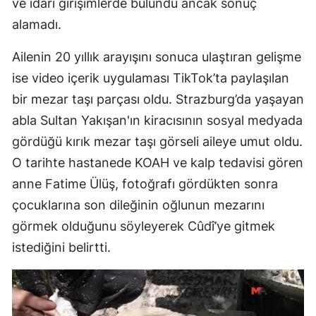
ve idari girişimlerde bulundu ancak sonuç
alamadı.
Ailenin 20 yıllık arayışını sonuca ulaştıran gelişme
ise video içerik uygulaması TikTok’ta paylaşılan
bir mezar taşı parçası oldu. Strazburg’da yaşayan
abla Sultan Yakışan'ın kiracısının sosyal medyada
gördüğü kırık mezar taşı görseli aileye umut oldu.
O tarihte hastanede KOAH ve kalp tedavisi gören
anne Fatime Ülüş, fotoğrafı gördükten sonra
çocuklarına son dileğinin oğlunun mezarını
görmek olduğunu söyleyerek Cûdî’ye gitmek
istediğini belirtti.