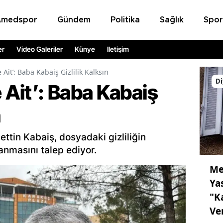
Amedspor
Gündem
Politika
Sağlık
Spor
er
Video Galeriler
Künye
İletişim
e Ait’: Baba Kabaiş Gizlilik Kalksın
Di
e Ait’: Baba Kabaiş
n
ttin Kabaiş, dosyadaki gizliliğin
lanmasını talep ediyor.
Me
Ya
"K
Ve