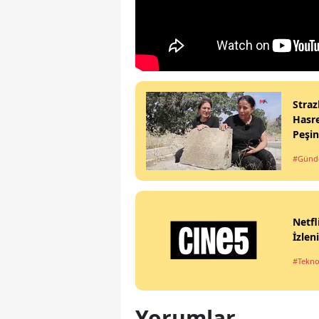
Straz
Hasre
Peşi
#Gün
Netfl
İzlen
#Tekno
Yorumlar