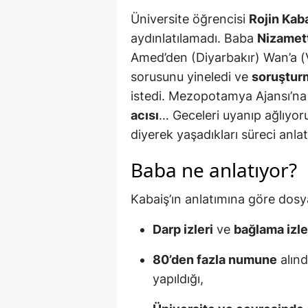
Üniversite öğrencisi
Rojin Kab
aydınlatılamadı. Baba
Nizamett
Amed’den (Diyarbakır) Wan’a (V
sorusunu yineledi ve
soruşturm
istedi. Mezopotamya Ajansı’na
acısı
… Geceleri uyanıp ağlıyoru
diyerek yaşadıkları süreci anlat
Baba ne anlatıyor?
Kabaiş’ın anlatımına göre dosy
Darp izleri
ve
bağlama izle
80’den fazla numune
alınd
yapıldığı,