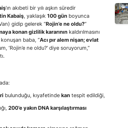
aiş
’ın akıbeti bir yılı aşkın süredir
in Kabaiş
, yaklaşık
100 gün
boyunca
an) gidip gelerek “
Rojin’e ne oldu?
”
aya konan gizlilik kararının
kaldırılmasını
 konuşan baba, “
Acı pır alem nişan; evlat
m, ‘Rojin’e ne oldu?’ diye soruyorum,”
tı.
ada:
ri
bulunduğu, kıyafetinde
kan
tespit edildiği,
ığı,
200’e yakın DNA karşılaştırması