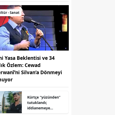
ltür - Sanat
ni Yasa Beklentisi ve 34
llık Özlem: Cewad
rwanî’ni Silvan’a Dönmeyi
uyor
Kürtçe “yüzünden”
tutuklandı;
iddianemeye
“yabancı dil” olarak