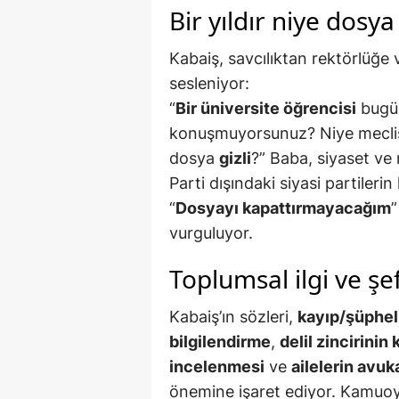
Bir yıldır niye dosya 
Kabaiş, savcılıktan rektörlüğe
sesleniyor:
“
Bir üniversite öğrencisi
bug
konuşmuyorsunuz? Niye mecli
dosya
gizli
?” Baba, siyaset ve
Parti dışındaki siyasi partiler
“
Dosyayı kapattırmayacağım
”
vurguluyor.
Toplumsal ilgi ve şef
Kabaiş’ın sözleri,
kayıp/şüphel
bilgilendirme
,
delil zincirinin
incelenmesi
ve
ailelerin avuk
önemine işaret ediyor. Kamuoy