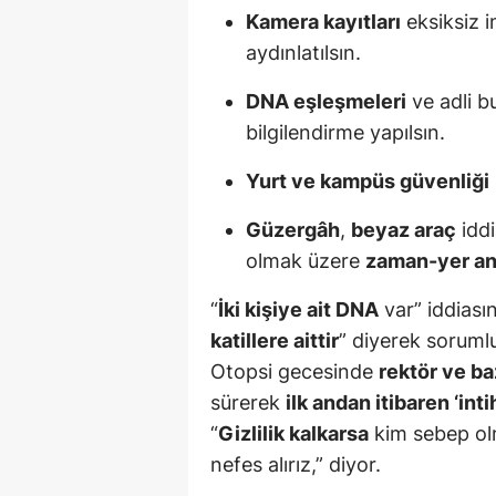
Kamera kayıtları
eksiksiz i
aydınlatılsın.
DNA eşleşmeleri
ve adli b
bilgilendirme yapılsın.
Yurt ve kampüs güvenliği
Güzergâh
,
beyaz araç
iddi
olmak üzere
zaman-yer ana
“
İki kişiye ait DNA
var” iddiasın
katillere aittir
” diyerek sorumlu
Otopsi gecesinde
rektör ve ba
sürerek
ilk andan itibaren ‘int
“
Gizlilik kalkarsa
kim sebep olm
nefes alırız,” diyor.