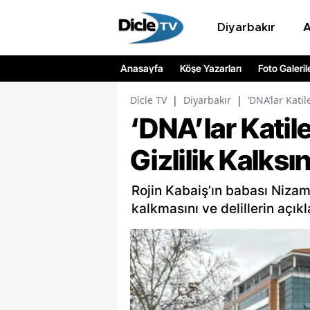
Diyarbakır
Anasayfa
Köşe Yazarları
Foto Galeril
Dicle TV
|
Diyarbakır
|
‘DNA’lar Katil
‘DNA’lar Katil
Gizlilik Kalksı
Rojin Kabaiş’ın babası Nizame
kalkmasını ve delillerin açık