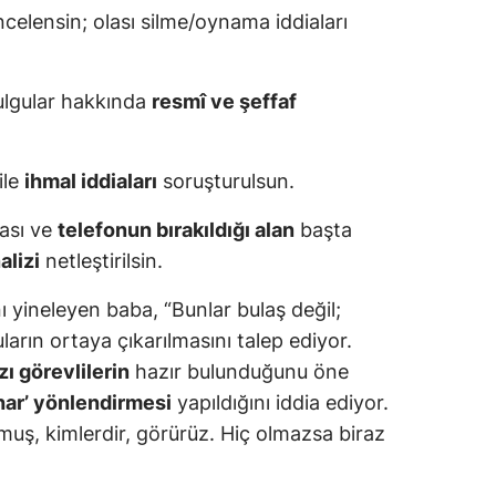
ncelensin; olası silme/oynama iddiaları
ulgular hakkında
resmî ve şeffaf
ile
ihmal iddiaları
soruşturulsun.
ası ve
telefonun bırakıldığı alan
başta
lizi
netleştirilsin.
ı yineleyen baba, “Bunlar bulaş değil;
ların ortaya çıkarılmasını talep ediyor.
zı görevlilerin
hazır bulunduğunu öne
ihar’ yönlendirmesi
yapıldığını iddia ediyor.
uş, kimlerdir, görürüz. Hiç olmazsa biraz