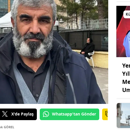
Kü
Ye
Yı
Me
Um
X'de Paylaş
Whatsapp'tan Gönder
ak GÖREL