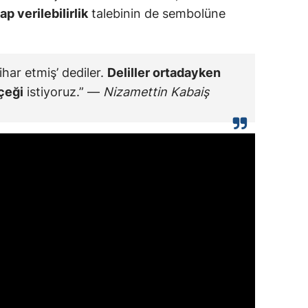
p verilebilirlik
talebinin de sembolüne
ihar etmiş’ dediler.
Deliller ortadayken
çeği
istiyoruz.” —
Nizamettin Kabaiş