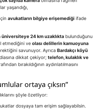
 çok sayıda kamera
olmasına rağmen
lar yaşandığı,
 için
avukatların bilgiye erişemediği
ifade
 üniversiteye 24 km uzaklıkta
bulunduğunu
ul etmediğini ve
olası delillerin kamuoyuna
rektiğini savunuyor. Ayrıca
Bardakçı köyü
diasına dikkat çekiyor;
telefon, kulaklık ve
afından bırakıldığının aydınlatılmasını
rumlular ortaya çıksın”
ıklarını şöyle özetliyor:
avukatlar dosyaya tam erişim sağlayabilsin.