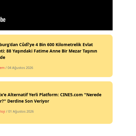
burg’dan Cûdî’ye 4 Bin 600 Kilometrelik Evlat
ti: 88 Yaşındaki Fatime Anne Bir Mezar Taşının
nde
dem
/ 04 Ağustos 2026
ix'e Alternatif Yerli Platform: CINE5.com "Nerede
ir?" Derdine Son Veriyor
loji
/ 01 Ağustos 2026