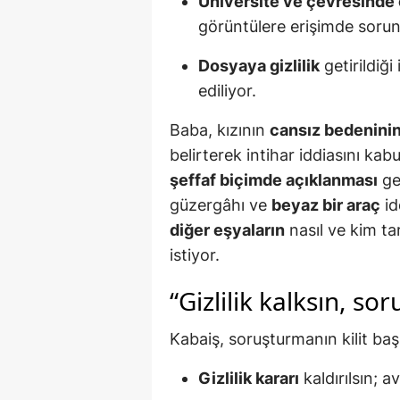
Üniversite ve çevresinde
görüntülere erişimde sorun
Dosyaya gizlilik
getirildiği
ediliyor.
Baba, kızının
cansız bedeninin
belirterek intihar iddiasını kab
şeffaf biçimde açıklanması
ge
güzergâhı ve
beyaz bir araç
id
diğer eşyaların
nasıl ve kim tar
istiyor.
“Gizlilik kalksın, so
Kabaiş, soruşturmanın kilit başl
Gizlilik kararı
kaldırılsın; 