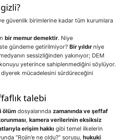
gizli?
 ve güvenlik birimlerine kadar tüm kurumlara
ün
bir memur demektir
. Niye
ste gündeme getirilmiyor?
Bir yıldır
niye
 medyanın sessizliğinden yakınıyor; DEM
in konuyu yeterince sahiplenmediğini söylüyor.
 diyerek mücadelesini sürdüreceğini
faflık talebi
i ölüm
dosyalarında
zamanında ve şeffaf
 korunması
,
kamera verilerinin eksiksiz
atlarıyla erişim hakkı
gibi temel ilkelerin
unda “Rojin’e ne oldu?” sorusu,
hukuki