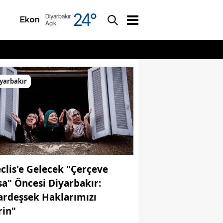
24
°
Diyarbakır
Ekonomi
Asayiş
Açık
yarbakır
clis'e Gelecek "Çerçeve
sa" Öncesi Diyarbakır:
ardeşsek Haklarımızı
rin"