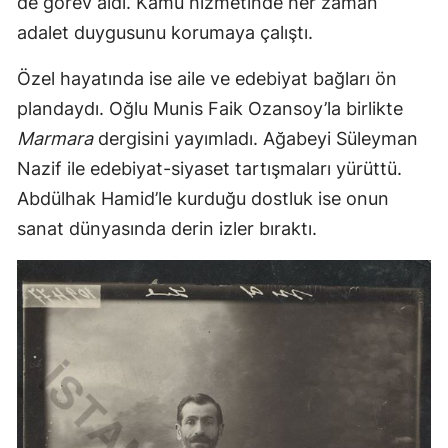
de görev aldı. Kamu hizmetinde her zaman
adalet duygusunu korumaya çalıştı.
Özel hayatında ise aile ve edebiyat bağları ön
plandaydı. Oğlu Munis Faik Ozansoy’la birlikte
Marmara
dergisini yayımladı. Ağabeyi Süleyman
Nazif ile edebiyat-siyaset tartışmaları yürüttü.
Abdülhak Hamid’le kurduğu dostluk ise onun
sanat dünyasında derin izler bıraktı.