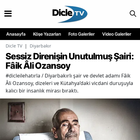
Anasayfa
Köşe Yazarları
Foto Galeriler
Video Galeriler
Dicle TV
|
Diyarbakır
Sessiz Direnişin Unutulmuş Şairi:
Fâik Âli Ozansoy
#dicleilehatırla / Diyarbakırlı şair ve devlet adamı Fâik
Âli Ozansoy, dizeleri ve Kütahya’daki vicdani duruşuyla
kalıcı bir insanlık mirası bıraktı.