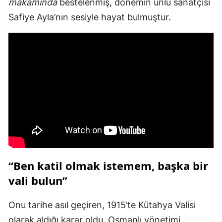
makamında
bestelenmiş, dönemin ünlü sanatçısı
Safiye Ayla’nın sesiyle hayat bulmuştur.
“Ben katil olmak istemem, başka bir
vali bulun”
Onu tarihe asıl geçiren, 1915’te Kütahya Valisi
olarak aldığı karar oldu. Osmanlı yönetimi,