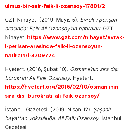
ulmus-bir-sair-faik-li-ozansoy-17801/2
GZT Nihayet. (2019, Mayıs 5).
Evrak-ı perişan
arasında: Faik Ali Ozansoy’un hatıraları
. GZT
Nihayet.
https://www.gzt.com/nihayet/evrak-
i-perisan-arasinda-faik-li-ozansoyun-
hatiralari-3709774
Hyetert. (2016, Şubat 10).
Osmanlı’nın sıra dışı
bürokratı Ali Faik Ozansoy
. Hyetert.
https://hyetert.org/2016/02/10/osmanlinin-
sira-disi-burokrati-ali-faik-ozansoy/
İstanbul Gazetesi. (2019, Nisan 12).
Şaşaalı
hayattan yoksulluğa: Ali Faik Ozansoy
. İstanbul
Gazetesi.