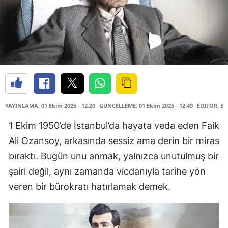
YAYINLAMA: 01 Ekim 2025 - 12:20
GÜNCELLEME: 01 Ekim 2025 - 12:49
EDİTÖR: B
1 Ekim 1950’de İstanbul’da hayata veda eden Faik
Ali Ozansoy, arkasında sessiz ama derin bir miras
bıraktı. Bugün unu anmak, yalnızca unutulmuş bir
şairi değil, aynı zamanda vicdanıyla tarihe yön
veren bir bürokratı hatırlamak demek.