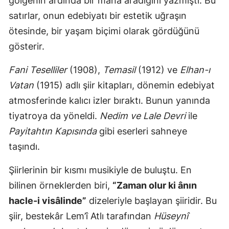
gölgenin ardında bir mana aradığını yazmıştı. Bu
satırlar, onun edebiyatı bir estetik uğraşın
ötesinde, bir yaşam biçimi olarak gördüğünü
gösterir.
Fani Teselliler
(1908),
Temasil
(1912) ve
Elhan-ı
Vatan
(1915) adlı şiir kitapları, dönemin edebiyat
atmosferinde kalıcı izler bıraktı. Bunun yanında
tiyatroya da yöneldi.
Nedim ve Lale Devri
ile
Payitahtın Kapısında
gibi eserleri sahneye
taşındı.
Şiirlerinin bir kısmı musikiyle de buluştu. En
bilinen örneklerden biri,
“Zaman olur ki ânın
hacle-i visâlinde”
dizeleriyle başlayan şiiridir. Bu
şiir, bestekâr Lem’î Atlı tarafından
Hüseynî