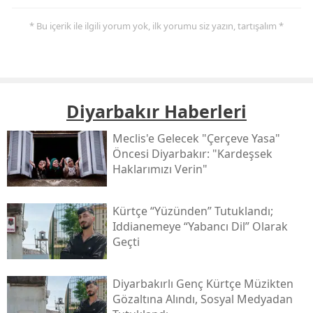
* Bu içerik ile ilgili yorum yok, ilk yorumu siz yazın, tartışalım *
Diyarbakır Haberleri
Meclis'e Gelecek "çerçeve Yasa"
Öncesi Diyarbakır: "kardeşsek
Haklarımızı Verin"
Kürtçe “yüzünden” Tutuklandı;
Iddianemeye “yabancı Dil” Olarak
Geçti
Diyarbakırlı Genç Kürtçe Müzikten
Gözaltına Alındı, Sosyal Medyadan