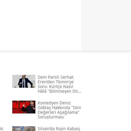
Dem Partili Serhat
Eren’den Tbmm'ye
Soru: Kürtçe Nasıl
Hâlâ "bilinmeyen Dil"
Kodlamasının
Gerekçesi Nedir?"
Komedyen Deniz
Göktaş Hakkında "dini
Değerleri Aşağılama"
Soruşturması
ük
Silvan’da Rojin Kabaiş