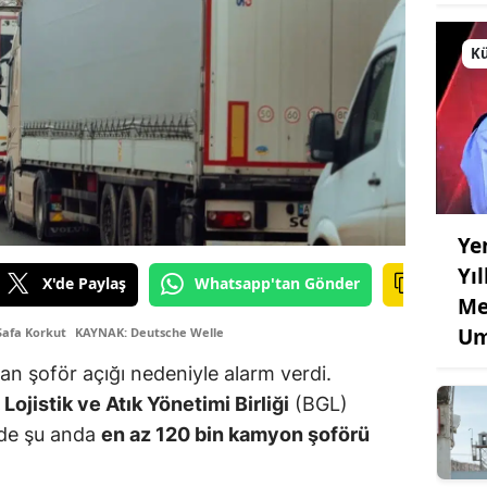
Kü
Ye
Yı
X'de Paylaş
Whatsapp'tan Gönder
Me
Um
Safa Korkut
KAYNAK: Deutsche Welle
tan şoför açığı nedeniyle alarm verdi.
Lojistik ve Atık Yönetimi Birliği
(BGL)
ede şu anda
en az 120 bin kamyon şoförü