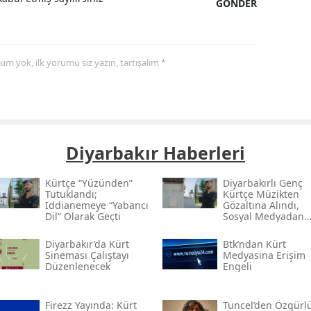
GÖNDER
yorum yok, ilk yorumu siz yazın, tartışalım *
Diyarbakır Haberleri
Kürtçe “yüzünden”
Diyarbakırlı Genç
Tutuklandı;
Kürtçe Müzikten
Iddianemeye “yabancı
Gözaltına Alındı,
Dil” Olarak Geçti
Sosyal Medyadan
Tutuklandı
Diyarbakır’da Kürt
Btk’ndan Kürt
Sineması Çalıştayı
Medyasına Erişim
Düzenlenecek
Engeli
Firezz Yayında: Kürt
Tuncel’den Özgürl