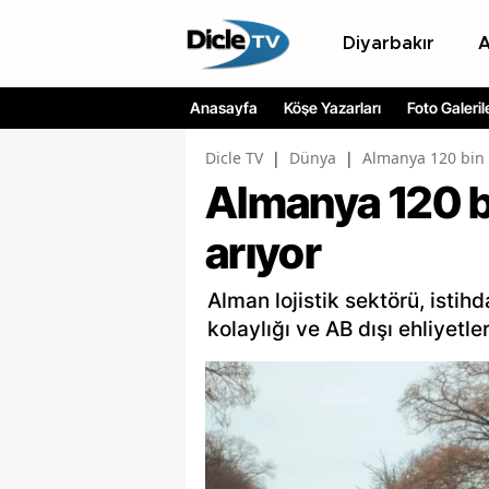
Diyarbakır
Anasayfa
Köşe Yazarları
Foto Galeril
Dicle TV
|
Dünya
|
Almanya 120 bin 
Almanya 120 b
arıyor
Alman lojistik sektörü, istihd
kolaylığı ve AB dışı ehliyetler