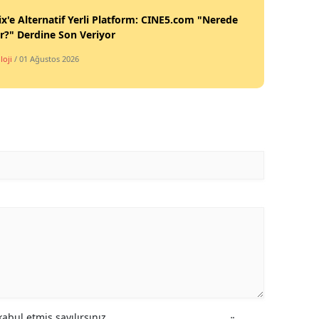
ix'e Alternatif Yerli Platform: CINE5.com "Nerede
ir?" Derdine Son Veriyor
loji
/ 01 Ağustos 2026
abul etmiş sayılırsınız