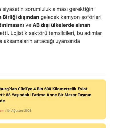
n siyasetin sorumluluk alması gerektiğini
 Birliği dışından
gelecek kamyon şoförleri
tırılmasını
ve
AB dışı ülkelerde alınan
etti. Lojistik sektörü temsilcileri, bu adımlar
ta aksamaların artacağı uyarısında
burg’dan Cûdî’ye 4 Bin 600 Kilometrelik Evlat
ti: 88 Yaşındaki Fatime Anne Bir Mezar Taşının
nde
dem
/ 04 Ağustos 2026