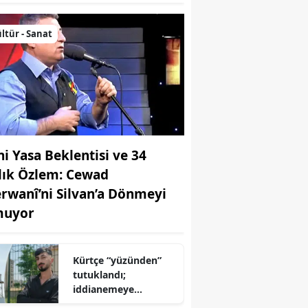
ltür - Sanat
ni Yasa Beklentisi ve 34
llık Özlem: Cewad
rwanî’ni Silvan’a Dönmeyi
uyor
Kürtçe “yüzünden”
tutuklandı;
iddianemeye
“yabancı dil” olarak