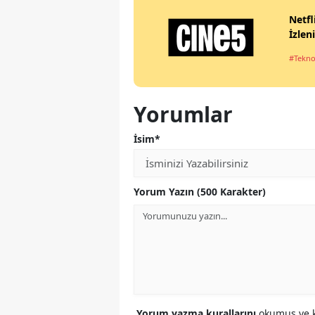
Netfl
İzlen
#Tekno
Yorumlar
İsim*
Yorum Yazın (500 Karakter)
Yorum yazma kurallarını
okumuş ve k