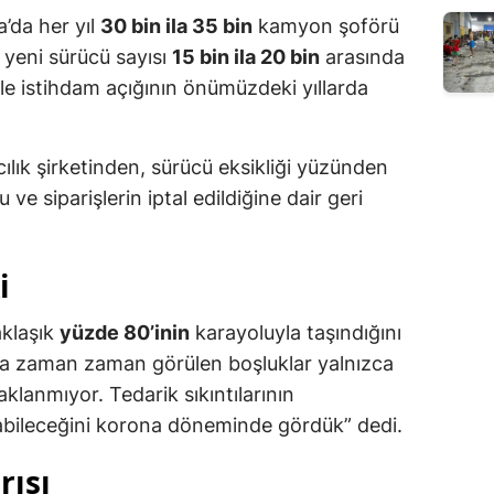
’da her yıl
30 bin ila 35 bin
kamyon şoförü
 yeni sürücü sayısı
15 bin ila 20 bin
arasında
yle istihdam açığının önümüzdeki yıllarda
ılık şirketinden, sürücü eksikliği yüzünden
 ve siparişlerin iptal edildiğine dair geri
i
aklaşık
yüzde 80’inin
karayoluyla taşındığını
rda zaman zaman görülen boşluklar yalnızca
klanmıyor. Tedarik sıkıntılarının
labileceğini korona döneminde gördük” dedi.
rısı