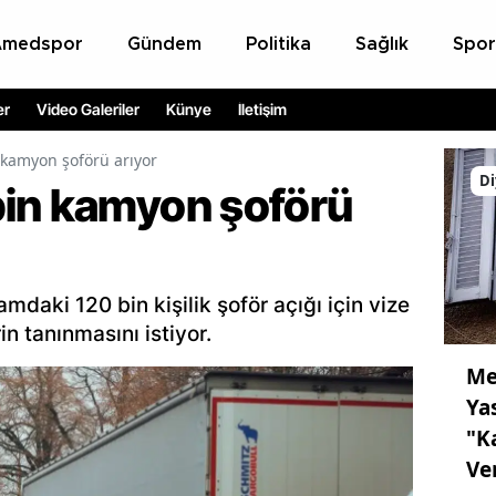
Amedspor
Gündem
Politika
Sağlık
Spor
er
Video Galeriler
Künye
İletişim
kamyon şoförü arıyor
Di
in kamyon şoförü
amdaki 120 bin kişilik şoför açığı için vize
in tanınmasını istiyor.
Me
Ya
"K
Ve