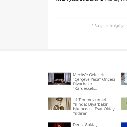
* Bu içerik ile ilgili 
Meclis'e Gelecek
"çerçeve Yasa" Öncesi
Diyarbakır:
"kardeşsek
Haklarımızı Verin"
14 Temmuz’un 44.
Yılında: Diyarbakır
Işkencecisi Esat Oktay
Yıldıran
Deniz Göktaş: