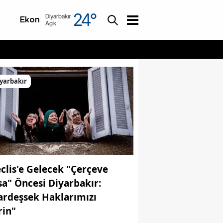
24
°
Diyarbakır
Ekonomi
Asayiş
Açık
yarbakır
clis'e Gelecek "Çerçeve
sa" Öncesi Diyarbakır:
ardeşsek Haklarımızı
rin"