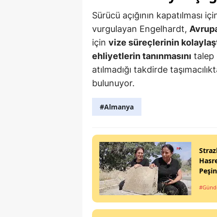
Sürücü açığının kapatılması içi
vurgulayan Engelhardt,
Avrupa
için
vize süreçlerinin kolaylaş
ehliyetlerin tanınmasını
talep 
atılmadığı takdirde taşımacılık
bulunuyor.
#Almanya
Straz
Hasre
Peşi
#Gün