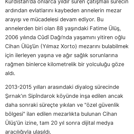
Kürdistan’da onlarca yıldır süren çatışmalı sürecin
ardından evlatlarını kaybeden annelerin mezar
arayışı ve mücadelesi devam ediyor. Bu
annelerden biri olan 88 yaşındaki Fatime Ülüş,
2006 yılında Cûdî Dağı’nda yaşamını yitiren oğlu
Cihan Ülüş’ün (Yılmaz Xorto) mezarını bulabilmek
için ilerleyen yaşına ve ağır sağlık sorunlarına
rağmen binlerce kilometrelik bir yolculuğu göze
aldı.
2013-2015 yılları arasındaki diyalog sürecinde
Şırnak'ın Sipîndarok köyünde inşa edilen ancak
daha sonraki süreçte yıkılan ve "özel güvenlik
bölgesi" ilan edilen mezarlıkta bulunan Cihan
Ülüş'ün izine, tam 20 yıl sonra dijital medya
aracılığıyla ulaşıldı.