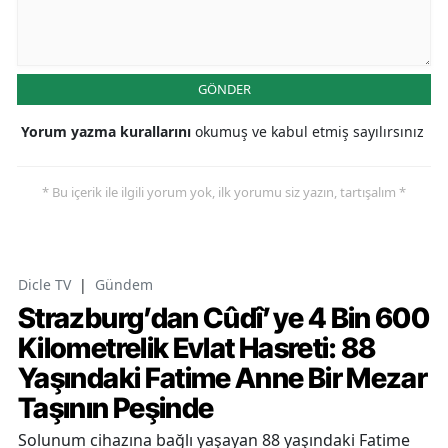
GÖNDER
Yorum yazma kurallarını
okumuş ve kabul etmiş sayılırsınız
* Bu içerik ile ilgili yorum yok, ilk yorumu siz yazın, tartışalım *
Dicle TV
|
Gündem
Strazburg’dan Cûdî’ye 4 Bin 600
Kilometrelik Evlat Hasreti: 88
Yaşındaki Fatime Anne Bir Mezar
Taşının Peşinde
Solunum cihazına bağlı yaşayan 88 yaşındaki Fatime