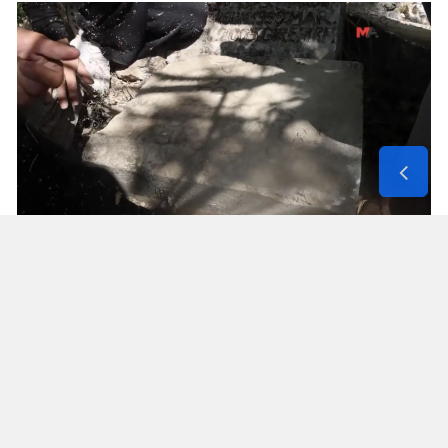
Solunum Cihazıyla 6 Günde 4 Bin
600 Kilometre
Annenin sağlık durumunun seyahate
elvermesiyle birlikte Mehmet ve Hasan Ülüş ile
Elif ve Sultan Yakışan kardeşler, 27 Temmuz’da
annelerini yanlarına alarak bir karavanla