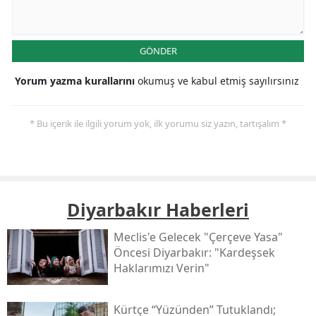
GÖNDER
Yorum yazma kurallarını
okumuş ve kabul etmiş sayılırsınız
* Bu içerik ile ilgili yorum yok, ilk yorumu siz yazın, tartışalım *
Diyarbakır Haberleri
Meclis'e Gelecek "çerçeve Yasa"
Öncesi Diyarbakır: "kardeşsek
Haklarımızı Verin"
Kürtçe “yüzünden” Tutuklandı;