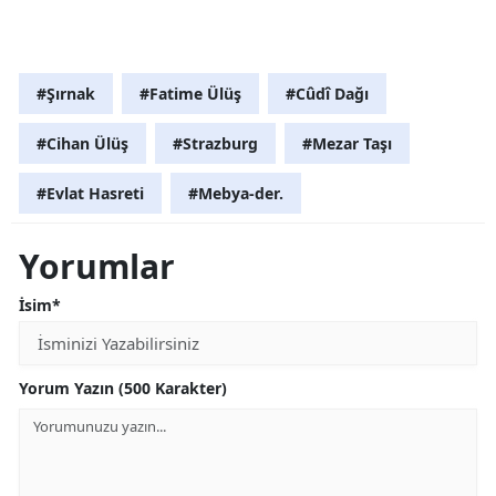
#Şırnak
#Fatime Ülüş
#Cûdî Dağı
#Cihan Ülüş
#Strazburg
#Mezar Taşı
#Evlat Hasreti
#Mebya-der.
Yorumlar
İsim*
Yorum Yazın (500 Karakter)