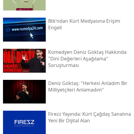
Btk’ndan Kürt Medyasına Erişim
Engeli
Komedyen Deniz Göktaş Hakkında
"dini Değerleri Aşağılama"
Soruşturması
Deniz Göktaş: "herkesi Anladım Bir
Milliyetçileri Anlamadım"
Firezz Yayında: Kürt Çağdaş Sanatına
Yeni Bir Dijital Alan