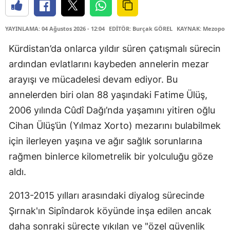
YAYINLAMA: 04 Ağustos 2026 - 12:04
EDİTÖR: Burçak GÖREL
KAYNAK: Mezopota
Kürdistan’da onlarca yıldır süren çatışmalı sürecin
ardından evlatlarını kaybeden annelerin mezar
arayışı ve mücadelesi devam ediyor. Bu
annelerden biri olan 88 yaşındaki Fatime Ülüş,
2006 yılında Cûdî Dağı’nda yaşamını yitiren oğlu
Cihan Ülüş’ün (Yılmaz Xorto) mezarını bulabilmek
için ilerleyen yaşına ve ağır sağlık sorunlarına
rağmen binlerce kilometrelik bir yolculuğu göze
aldı.
2013-2015 yılları arasındaki diyalog sürecinde
Şırnak'ın Sipîndarok köyünde inşa edilen ancak
daha sonraki süreçte yıkılan ve "özel güvenlik