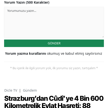
Yorum Yazın (500 Karakter)
GÖNDER
Yorum yazma kurallarını
okumuş ve kabul etmiş sayılırsınız
* Bu içerik ile ilgili yorum yok, ilk yorumu siz yazın, tartışalım *
Dicle TV
|
Gündem
Strazburg’dan Cûdî’ye 4 Bin 600
Kilometrelik Evlat Hasreti: 88