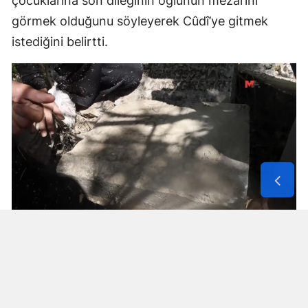
çocuklarına son dileğinin oğlunun mezarını
görmek olduğunu söyleyerek Cûdî’ye gitmek
istediğini belirtti.
Solunum Cihazıyla 6 Günde 4 Bin
600 Kilometre
Annenin sağlık durumunun seyahate