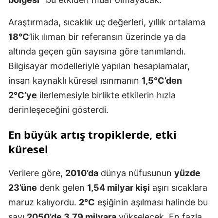
Araştırmada, sıcaklık uç değerleri, yıllık ortalama
18°C
’lik ılıman bir referansın üzerinde ya da
altında geçen gün sayısına göre tanımlandı.
Bilgisayar modelleriyle yapılan hesaplamalar,
insan kaynaklı küresel ısınmanın
1,5°C’den
2°C’ye
ilerlemesiyle birlikte etkilerin hızla
derinleşeceğini gösterdi.
En büyük artış tropiklerde, etki
küresel
Verilere göre,
2010’da
dünya nüfusunun
yüzde
23’üne
denk gelen
1,54 milyar kişi
aşırı sıcaklara
maruz kalıyordu.
2°C
eşiğinin aşılması halinde bu
sayı
2050’de 3,79 milyara
yükselecek. En fazla