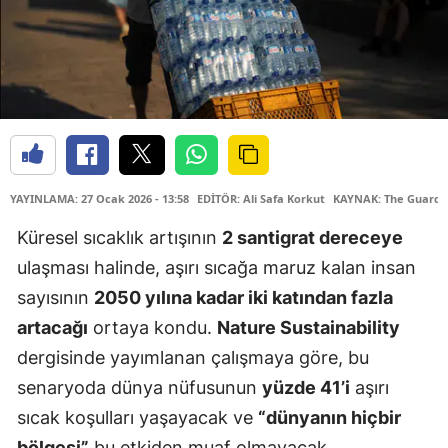
YAYINLAMA: 27 Ocak 2026 - 13:58
EDİTÖR: Ali Safa Korkut
KAYNAK: The Guardi
Küresel sıcaklık artışının
2 santigrat dereceye
ulaşması halinde, aşırı sıcağa maruz kalan insan
sayısının
2050 yılına kadar iki katından fazla
artacağı
ortaya kondu.
Nature Sustainability
dergisinde yayımlanan çalışmaya göre, bu
senaryoda dünya nüfusunun
yüzde 41’i
aşırı
sıcak koşulları yaşayacak ve
“dünyanın hiçbir
bölgesi”
bu etkiden muaf olmayacak.