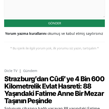
GÖNDER
Yorum yazma kurallarını
okumuş ve kabul etmiş sayılırsınız
* Bu içerik ile ilgili yorum yok, ilk yorumu siz yazın, tartışalım *
Dicle TV
|
Gündem
Strazburg’dan Cûdî’ye 4 Bin 600
Kilometrelik Evlat Hasreti: 88
Yaşındaki Fatime Anne Bir Mezar
Taşının Peşinde
Solunum cihazına bağlı yaşayan 88 yaşındaki Fatime