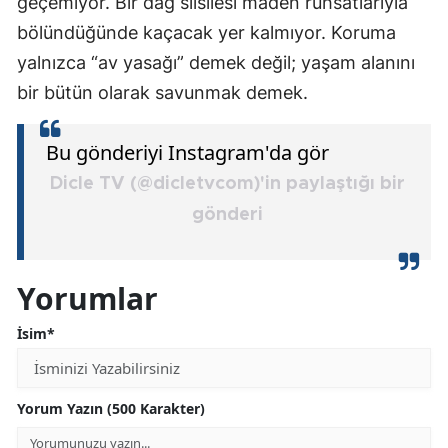
geçemiyor. Bir dağ silsilesi maden ruhsatlarıyla
bölündüğünde kaçacak yer kalmıyor. Koruma
yalnızca “av yasağı” demek değil; yaşam alanını
bir bütün olarak savunmak demek.
Bu gönderiyi Instagram'da gör
Dicle TV (@dicletvcom)'in paylaştığı bir
gönderi
Yorumlar
İsim*
Yorum Yazın (500 Karakter)