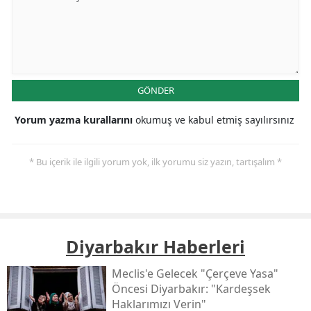
GÖNDER
Yorum yazma kurallarını
okumuş ve kabul etmiş sayılırsınız
* Bu içerik ile ilgili yorum yok, ilk yorumu siz yazın, tartışalım *
Diyarbakır Haberleri
Meclis'e Gelecek "çerçeve Yasa"
Öncesi Diyarbakır: "kardeşsek
Haklarımızı Verin"