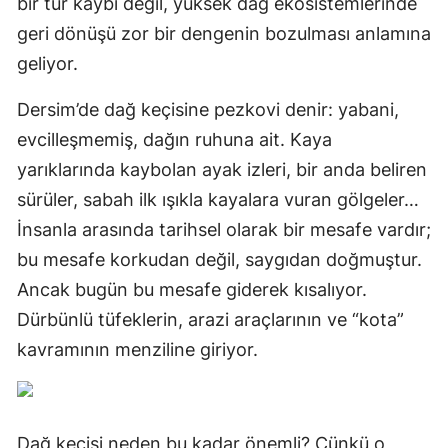
bir tür kaybı değil, yüksek dağ ekosistemlerinde
geri dönüşü zor bir dengenin bozulması anlamına
geliyor.
Dersim’de dağ keçisine pezkovi denir: yabani,
evcilleşmemiş, dağın ruhuna ait. Kaya
yarıklarında kaybolan ayak izleri, bir anda beliren
sürüler, sabah ilk ışıkla kayalara vuran gölgeler…
İnsanla arasında tarihsel olarak bir mesafe vardır;
bu mesafe korkudan değil, saygıdan doğmuştur.
Ancak bugün bu mesafe giderek kısalıyor.
Dürbünlü tüfeklerin, arazi araçlarının ve “kota”
kavramının menziline giriyor.
Dağ keçisi neden bu kadar önemli? Çünkü o,