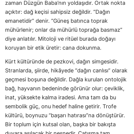
zaman Düzgün Baba’nın yoldaşıdır. Ortak nokta
açıktır: dağ keçisi sahipsiz değildir. “Dağın
emanetidir” denir. “Güneş batınca toprak
mühürlenir; onlar da mühürlü toprağa basmaz”
diye anlatılır. Mitoloji ve ritüel burada doğayı
koruyan bir etik üretir: cana dokunma.
Kürt kültüründe de pezkovi, dağın simgesidir.
Stranlarda, şiirde, hikâyede “dağın canlısı” olarak
geçmesi boşuna değildir. Dağla kurulan ontolojik
bağ, hayvanın bedeninde görünür olur: çeviklik,
inat, yüksekte kalma iradesi. Ama tam da bu
sembolik güç, onu hedef haline getirir. Trofe
kültürü, boynuzu “başarı hatırası”na dönüştürür.
Bir toplum için kutsal olan, başka bir bakışta
duvara asılacak bir nesnedir. Çatışma tam