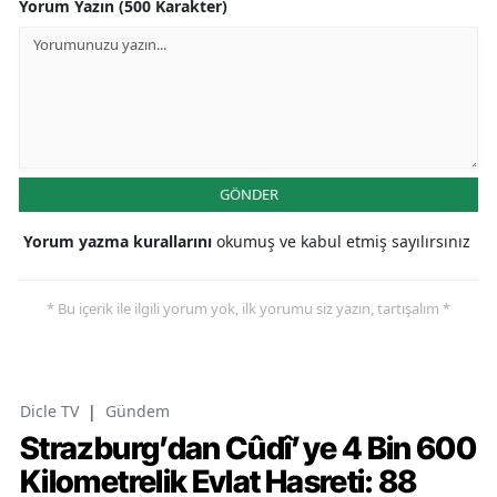
Yorum Yazın (500 Karakter)
GÖNDER
Yorum yazma kurallarını
okumuş ve kabul etmiş sayılırsınız
* Bu içerik ile ilgili yorum yok, ilk yorumu siz yazın, tartışalım *
Dicle TV
|
Gündem
Strazburg’dan Cûdî’ye 4 Bin 600
Kilometrelik Evlat Hasreti: 88