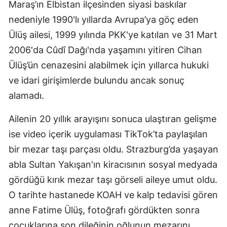
Maraş’ın Elbistan ilçesinden siyasi baskılar
nedeniyle 1990'lı yıllarda Avrupa’ya göç eden
Ülüş ailesi, 1999 yılında PKK'ye katılan ve 31 Mart
2006'da Cûdî Dağı'nda yaşamını yitiren Cihan
Ülüş’ün cenazesini alabilmek için yıllarca hukuki
ve idari girişimlerde bulundu ancak sonuç
alamadı.
Ailenin 20 yıllık arayışını sonuca ulaştıran gelişme
ise video içerik uygulaması TikTok’ta paylaşılan
bir mezar taşı parçası oldu. Strazburg’da yaşayan
abla Sultan Yakışan'ın kiracısının sosyal medyada
gördüğü kırık mezar taşı görseli aileye umut oldu.
O tarihte hastanede KOAH ve kalp tedavisi gören
anne Fatime Ülüş, fotoğrafı gördükten sonra
çocuklarına son dileğinin oğlunun mezarını