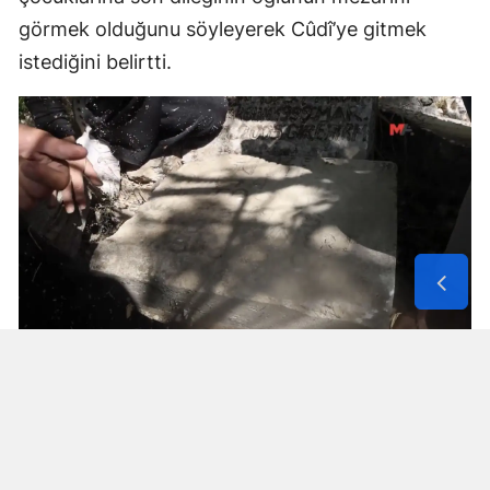
görmek olduğunu söyleyerek Cûdî’ye gitmek
istediğini belirtti.
Solunum Cihazıyla 6 Günde 4 Bin
600 Kilometre
Annenin sağlık durumunun seyahate