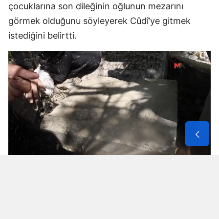
çocuklarına son dileğinin oğlunun mezarını
görmek olduğunu söyleyerek Cûdî’ye gitmek
istediğini belirtti.
Solunum Cihazıyla 6 Günde 4 Bin
600 Kilometre