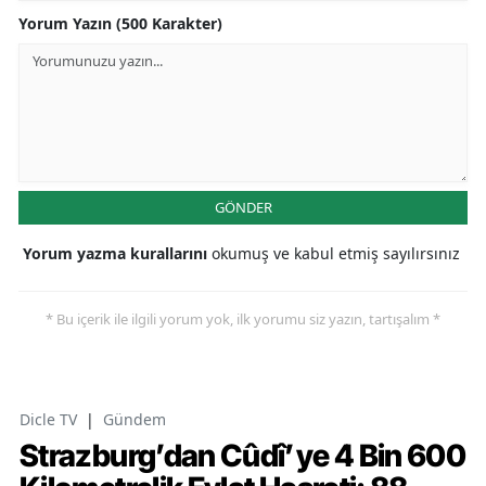
Yorum Yazın (500 Karakter)
GÖNDER
Yorum yazma kurallarını
okumuş ve kabul etmiş sayılırsınız
* Bu içerik ile ilgili yorum yok, ilk yorumu siz yazın, tartışalım *
Dicle TV
|
Gündem
Strazburg’dan Cûdî’ye 4 Bin 600