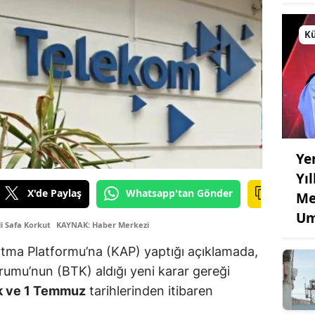
Kü
Ye
Yı
X'de Paylaş
Whatsapp'tan Gönder
Me
Um
i Safa Korkut
KAYNAK: Haber Merkezi
tma Platformu’na (KAP) yaptığı açıklamada,
Kurumu’nun (BTK) aldığı yeni karar gereği
k ve 1 Temmuz
tarihlerinden itibaren