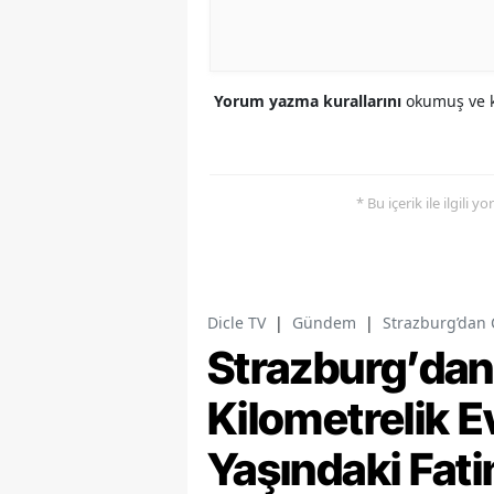
Yorum yazma kurallarını
okumuş ve k
* Bu içerik ile ilgili 
Dicle TV
|
Gündem
|
Strazburg’dan 
Strazburg’dan
Kilometrelik E
Yaşındaki Fat