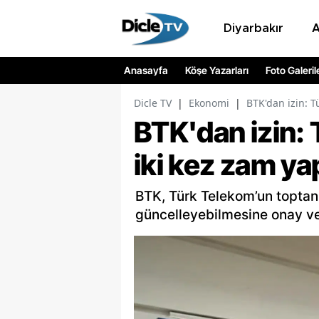
Diyarbakır
Anasayfa
Köşe Yazarları
Foto Galeril
Dicle TV
|
Ekonomi
|
BTK'dan izin: T
BTK'dan izin: 
iki kez zam ya
BTK, Türk Telekom’un toptan t
güncelleyebilmesine onay ve