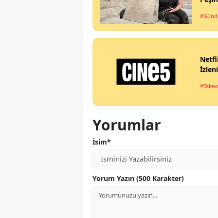
#Gün
Netfl
İzlen
#Tekno
Yorumlar
İsim*
Yorum Yazın (500 Karakter)