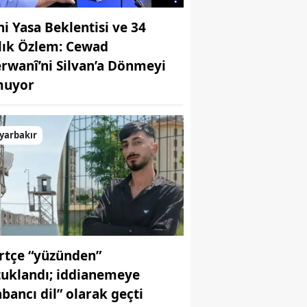
ni Yasa Beklentisi ve 34
llık Özlem: Cewad
rwanî’ni Silvan’a Dönmeyi
uyor
yarbakır
rtçe “yüzünden”
tuklandı; iddianemeye
abancı dil” olarak geçti