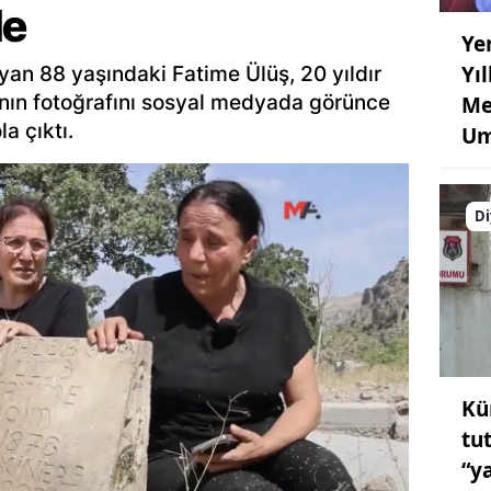
de
Ye
Yı
an 88 yaşındaki Fatime Ülüş, 20 yıldır
ının fotoğrafını sosyal medyada görünce
Me
a çıktı.
Um
Di
Kü
tu
“y