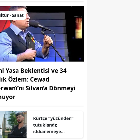
ltür - Sanat
ni Yasa Beklentisi ve 34
llık Özlem: Cewad
rwanî’ni Silvan’a Dönmeyi
uyor
Kürtçe “yüzünden”
tutuklandı;
iddianemeye
“yabancı dil” olarak