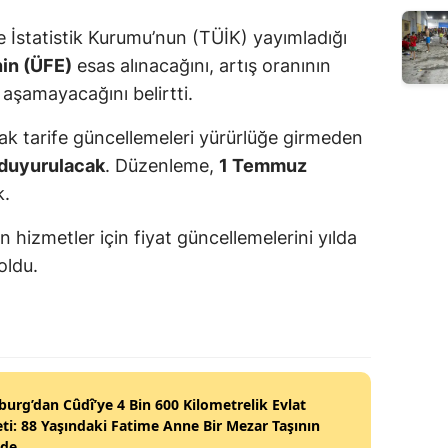
e İstatistik Kurumu’nun (TÜİK) yayımladığı
nin (ÜFE)
esas alınacağını, artış oranının
 aşamayacağını belirtti.
ak tarife güncellemeleri yürürlüğe girmeden
 duyurulacak
. Düzenleme,
1 Temmuz
k.
hizmetler için fiyat güncellemelerini yılda
oldu.
burg’dan Cûdî’ye 4 Bin 600 Kilometrelik Evlat
ti: 88 Yaşındaki Fatime Anne Bir Mezar Taşının
nde