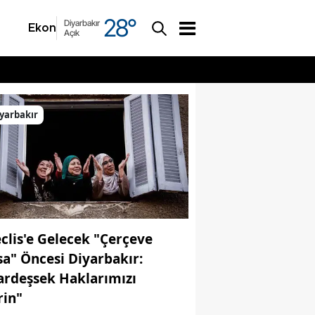
28
°
Diyarbakır
Ekonomi
Asayiş
Açık
yarbakır
clis'e Gelecek "Çerçeve
sa" Öncesi Diyarbakır:
ardeşsek Haklarımızı
rin"