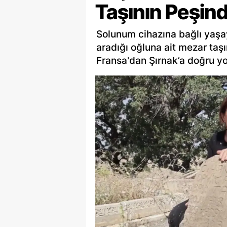
Taşının Peşin
Solunum cihazına bağlı yaşay
aradığı oğluna ait mezar taş
Fransa'dan Şırnak’a doğru yol