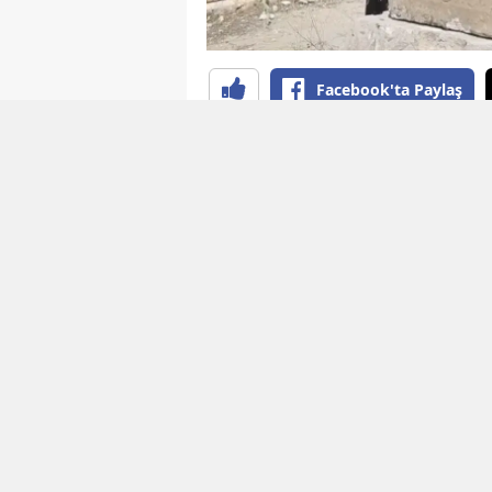
Facebook'ta Paylaş
YAYINLAMA: 04 Ağustos 2026 - 12:04
EDİTÖR: B
Kürdistan’da onlarca yıldır süre
kaybeden annelerin mezar aray
annelerden biri olan 88 yaşınd
yaşamını yitiren oğlu Cihan Ül
ilerleyen yaşına ve ağır sağlık
yolculuğu göze aldı.
2013-2015 yılları arasındaki di
köyünde inşa edilen ancak daha
bölgesi" ilan edilen mezarlıkta
sonra dijital medya aracılığıyla u