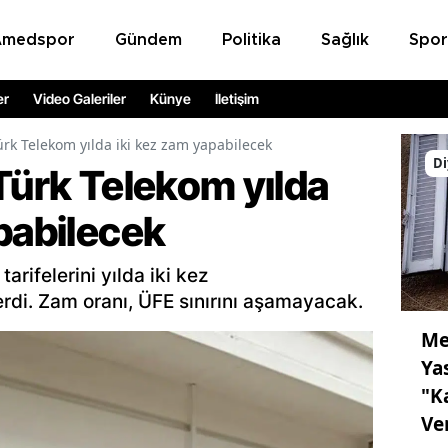
Amedspor
Gündem
Politika
Sağlık
Spor
er
Video Galeriler
Künye
İletişim
ürk Telekom yılda iki kez zam yapabilecek
Di
Türk Telekom yılda
pabilecek
arifelerini yılda iki kez
rdi. Zam oranı, ÜFE sınırını aşamayacak.
Me
Ya
"K
Ve