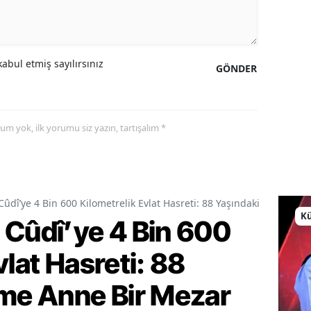
abul etmiş sayılırsınız
GÖNDER
yorum yok, ilk yorumu siz yazın, tartışalım *
Cûdî’ye 4 Bin 600 Kilometrelik Evlat Hasreti: 88 Yaşındaki Fatime A
Kü
 Cûdî’ye 4 Bin 600
vlat Hasreti: 88
ime Anne Bir Mezar