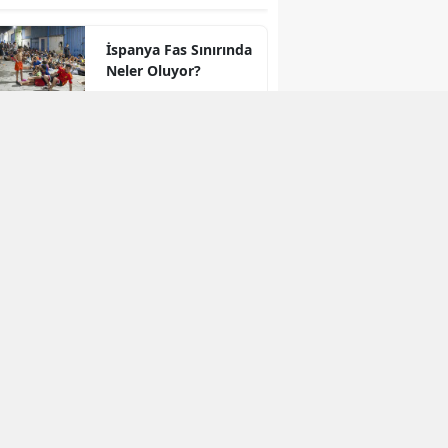
İspanya Fas Sınırında
Neler Oluyor?
"Kürt İllerindeki
Çocuklar" Sorusu
Meclis’ten Döndü