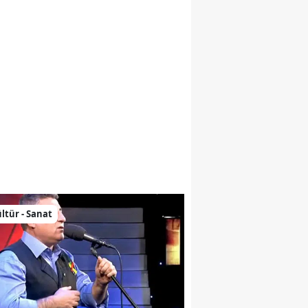
nne Bir Mezar Taşının Peşinde
ltür - Sanat