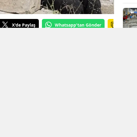
X'de Paylaş
Whatsapp'tan Gönder
urçak GÖREL
KAYNAK: Mezopotamya Ajansı
n çatışmalı sürecin ardından evlatlarını
ışı ve mücadelesi devam ediyor. Bu
aki Fatime Ülüş, 2006 yılında Cûdî Dağı’nda
üş’ün (Yılmaz Xorto) mezarını bulabilmek için
 sorunlarına rağmen binlerce kilometrelik bir
yalog sürecinde Şırnak'ın Sipîndarok
 sonraki süreçte yıkılan ve "özel güvenlik
 bulunan Cihan Ülüş'ün izine, tam 20 yıl
laşıldı.