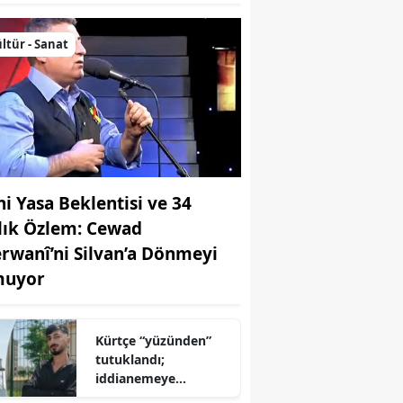
ltür - Sanat
ni Yasa Beklentisi ve 34
llık Özlem: Cewad
rwanî’ni Silvan’a Dönmeyi
uyor
Kürtçe “yüzünden”
tutuklandı;
iddianemeye
“yabancı dil” olarak