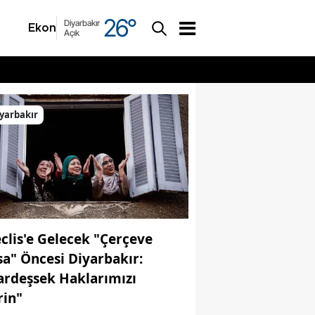
26
°
Diyarbakır
Ekonomi
Asayiş
Açık
yarbakır
clis'e Gelecek "Çerçeve
sa" Öncesi Diyarbakır:
ardeşsek Haklarımızı
rin"