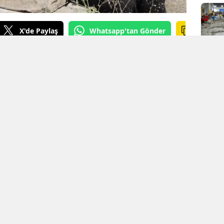
X'de Paylaş
Whatsapp'tan Gönder
urçak GÖREL
KAYNAK: Mezopotamya Ajansı
n çatışmalı sürecin ardından evlatlarını
ışı ve mücadelesi devam ediyor. Bu
aki Fatime Ülüş, 2006 yılında Cûdî Dağı’nda
üş’ün (Yılmaz Xorto) mezarını bulabilmek için
 sorunlarına rağmen binlerce kilometrelik bir
yalog sürecinde Şırnak'ın Sipîndarok
 sonraki süreçte yıkılan ve "özel güvenlik
 bulunan Cihan Ülüş'ün izine, tam 20 yıl
laşıldı.