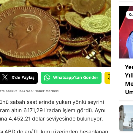
Kü
Ye
Yı
X'de Paylaş
Whatsapp'tan Gönder
Me
Um
Safa Korkut
KAYNAK: Haber Merkezi
ünü sabah saatlerinde yukarı yönlü seyrini
gram altın 6.171,29 liradan işlem gördü. Aynı
şına 4.452,21 dolar seviyesinde bulunuyor.
rası ABD doları/TL kuru üzerinden hesaplanan