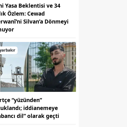
ni Yasa Beklentisi ve 34
llık Özlem: Cewad
rwanî’ni Silvan’a Dönmeyi
uyor
yarbakır
rtçe “yüzünden”
tuklandı; iddianemeye
abancı dil” olarak geçti