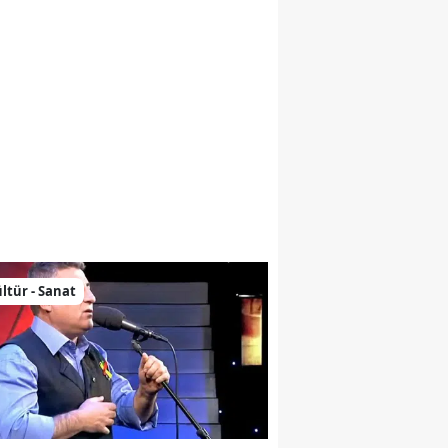
nne Bir Mezar Taşının Peşinde
ltür - Sanat