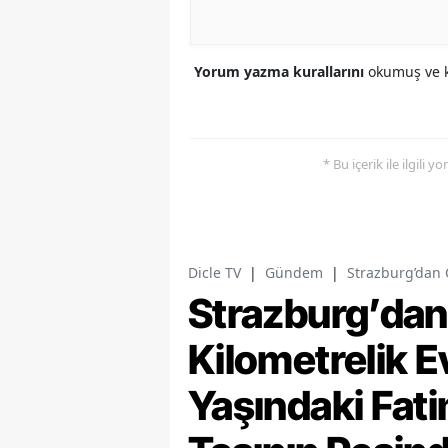
Yorum yazma kurallarını
okumuş ve k
* Bu içerik ile ilgili 
Dicle TV
|
Gündem
|
Strazburg’dan 
Strazburg’dan
Kilometrelik E
Yaşındaki Fat