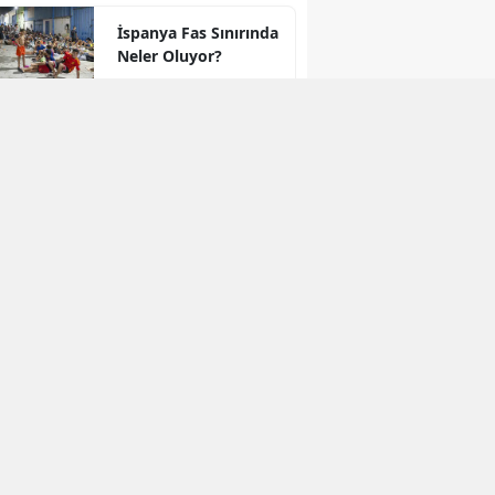
İspanya Fas Sınırında
Neler Oluyor?
"Kürt İllerindeki
Çocuklar" Sorusu
Meclis’ten Döndü