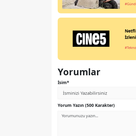
#Gün
Netfl
İzlen
#Tekno
Yorumlar
İsim*
Yorum Yazın (500 Karakter)