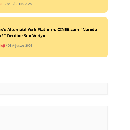
dem
/ 04 Ağustos 2026
ix'e Alternatif Yerli Platform: CINE5.com "Nerede
ir?" Derdine Son Veriyor
loji
/ 01 Ağustos 2026