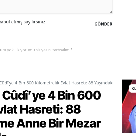
abul etmiş sayılırsınız
GÖNDER
yorum yok, ilk yorumu siz yazın, tartışalım *
Cûdî’ye 4 Bin 600 Kilometrelik Evlat Hasreti: 88 Yaşındaki Fatime A
Kü
 Cûdî’ye 4 Bin 600
vlat Hasreti: 88
ime Anne Bir Mezar