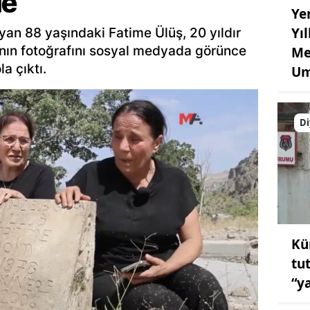
de
Ye
Yı
an 88 yaşındaki Fatime Ülüş, 20 yıldır
ının fotoğrafını sosyal medyada görünce
Me
a çıktı.
Um
Di
Kü
tu
“y