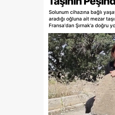
Taşının Peşin
Solunum cihazına bağlı yaşay
aradığı oğluna ait mezar taş
Fransa'dan Şırnak’a doğru yol