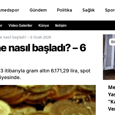
Amedspor
Gündem
Politika
Sağlık
Spor
er
Video Galeriler
Künye
İletişim
e nasıl başladı? – 6 Ocak 2026
Di
e nasıl başladı? – 6
itibarıyla gram altın 6.171,29 lira, spot
viyesinde.
Me
Ya
"K
Ve