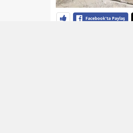
Facebook'ta Paylaş
YAYINLAMA: 04 Ağustos 2026 - 12:04
EDİTÖR: B
Kürdistan’da onlarca yıldır süre
kaybeden annelerin mezar aray
annelerden biri olan 88 yaşınd
yaşamını yitiren oğlu Cihan Ül
ilerleyen yaşına ve ağır sağlık
yolculuğu göze aldı.
2013-2015 yılları arasındaki di
köyünde inşa edilen ancak daha
bölgesi" ilan edilen mezarlıkta
sonra dijital medya aracılığıyla u