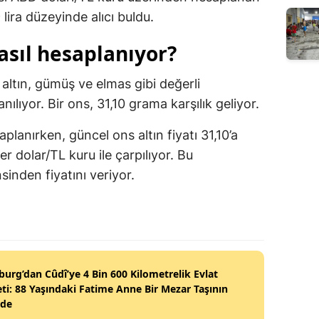
 lira düzeyinde alıcı buldu.
nasıl hesaplanıyor?
k altın, gümüş ve elmas gibi değerli
ılıyor. Bir ons, 31,10 grama karşılık geliyor.
aplanırken, güncel ons altın fiyatı 31,10’a
 dolar/TL kuru ile çarpılıyor. Bu
sinden fiyatını veriyor.
burg’dan Cûdî’ye 4 Bin 600 Kilometrelik Evlat
ti: 88 Yaşındaki Fatime Anne Bir Mezar Taşının
nde