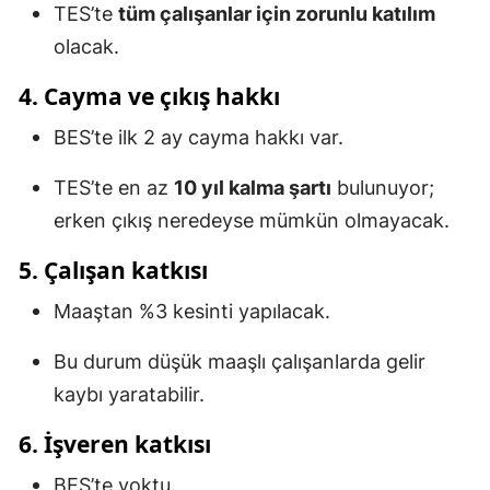
TES’te
tüm çalışanlar için zorunlu katılım
olacak.
4. Cayma ve çıkış hakkı
BES’te ilk 2 ay cayma hakkı var.
TES’te en az
10 yıl kalma şartı
bulunuyor;
erken çıkış neredeyse mümkün olmayacak.
5. Çalışan katkısı
Maaştan %3 kesinti yapılacak.
Bu durum düşük maaşlı çalışanlarda gelir
kaybı yaratabilir.
6. İşveren katkısı
BES’te yoktu.