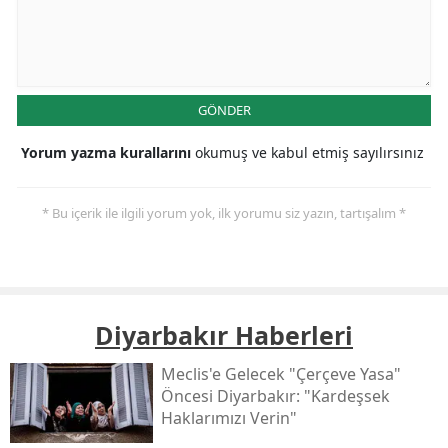
GÖNDER
Yorum yazma kurallarını
okumuş ve kabul etmiş sayılırsınız
* Bu içerik ile ilgili yorum yok, ilk yorumu siz yazın, tartışalım *
Diyarbakır Haberleri
Meclis'e Gelecek "çerçeve Yasa"
Öncesi Diyarbakır: "kardeşsek
Haklarımızı Verin"