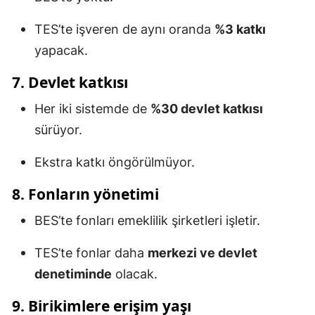
TES’te işveren de aynı oranda
%3 katkı
yapacak.
7. Devlet katkısı
Her iki sistemde de
%30 devlet katkısı
sürüyor.
Ekstra katkı öngörülmüyor.
8. Fonların yönetimi
BES’te fonları emeklilik şirketleri işletir.
TES’te fonlar daha
merkezi ve devlet
denetiminde
olacak.
9. Birikimlere erişim yaşı