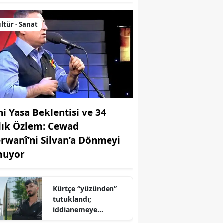
ltür - Sanat
ni Yasa Beklentisi ve 34
llık Özlem: Cewad
rwanî’ni Silvan’a Dönmeyi
uyor
Kürtçe “yüzünden”
tutuklandı;
iddianemeye
“yabancı dil” olarak