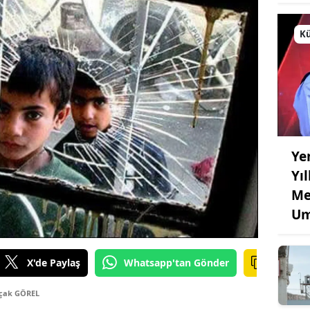
Kü
Ye
Yı
Me
Um
X'de Paylaş
Whatsapp'tan Gönder
rçak GÖREL