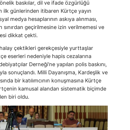
nelik baskılar, dil ve ifade özgürlüğü
ın ilk günlerinden itibaren Kürtçe yayın
yal medya hesaplarının askıya alınması,
n sınırdan geçirilmesine izin verilmemesi ve
esi dikkat çekti.
halay çektikleri gerekçesiyle yurttaşlar
rtçe eserleri nedeniyle hapis cezalarına
Edebiyatçılar Derneği’ne yapılan polis baskını,
yla sonuçlandı. Milli Dayanışma, Kardeşlik ve
ında bir katılımcının konuşmasına Kürtçe
rtçenin kamusal alandan sistematik biçimde
en biri oldu.