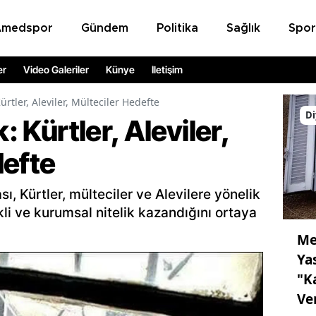
Amedspor
Gündem
Politika
Sağlık
Spor
er
Video Galeriler
Künye
İletişim
Kürtler, Aleviler, Mülteciler Hedefte
Di
: Kürtler, Aleviler,
defte
, Kürtler, mülteciler ve Alevilere yönelik
ekli ve kurumsal nitelik kazandığını ortaya
Me
Ya
"K
Ve