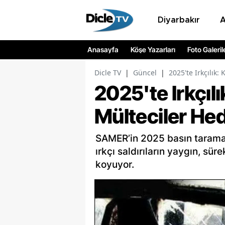
Diyarbakır
Anasayfa
Köşe Yazarları
Foto Galeril
Dicle TV
|
Güncel
|
2025'te Irkçılık: 
2025'te Irkçılık
Mülteciler He
SAMER’in 2025 basın taraması
ırkçı saldırıların yaygın, sür
koyuyor.