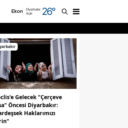
26
°
Diyarbakır
Ekonomi
Asayiş
Açık
yarbakır
clis'e Gelecek "Çerçeve
sa" Öncesi Diyarbakır:
ardeşsek Haklarımızı
rin"