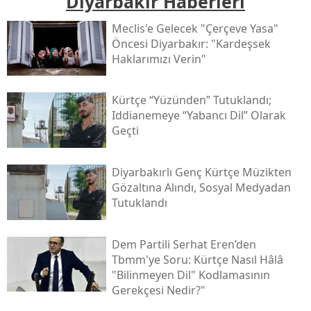
Diyarbakır Haberleri
Meclis'e Gelecek "çerçeve Yasa"
Öncesi Diyarbakır: "kardeşsek
Haklarımızı Verin"
Kürtçe “yüzünden” Tutuklandı;
Iddianemeye “yabancı Dil” Olarak
Geçti
Diyarbakırlı Genç Kürtçe Müzikten
Gözaltına Alındı, Sosyal Medyadan
Tutuklandı
Dem Partili Serhat Eren’den
Tbmm'ye Soru: Kürtçe Nasıl Hâlâ
"bilinmeyen Dil" Kodlamasının
Gerekçesi Nedir?"