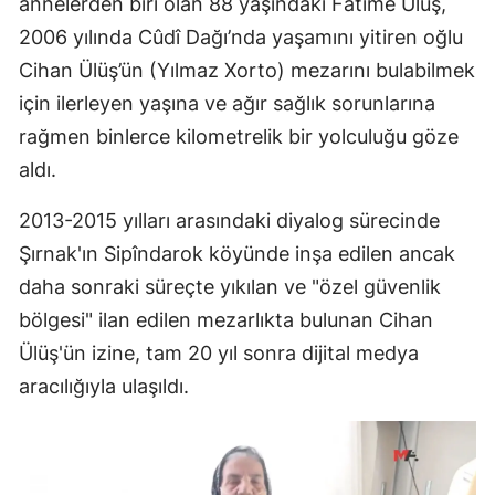
annelerden biri olan 88 yaşındaki Fatime Ülüş,
2006 yılında Cûdî Dağı’nda yaşamını yitiren oğlu
Cihan Ülüş’ün (Yılmaz Xorto) mezarını bulabilmek
için ilerleyen yaşına ve ağır sağlık sorunlarına
rağmen binlerce kilometrelik bir yolculuğu göze
aldı.
2013-2015 yılları arasındaki diyalog sürecinde
Şırnak'ın Sipîndarok köyünde inşa edilen ancak
daha sonraki süreçte yıkılan ve "özel güvenlik
bölgesi" ilan edilen mezarlıkta bulunan Cihan
Ülüş'ün izine, tam 20 yıl sonra dijital medya
aracılığıyla ulaşıldı.