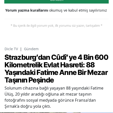
Yorum yazma kurallarını
okumuş ve kabul etmiş sayılırsınız
* Bu içerik ile ilgili yorum yok, ilk yorumu siz yazın, tartışalım *
Dicle TV
|
Gündem
Strazburg’dan Cûdî’ye 4 Bin 600
Kilometrelik Evlat Hasreti: 88
Yaşındaki Fatime Anne Bir Mezar
Taşının Peşinde
Solunum cihazına bağlı yaşayan 88 yaşındaki Fatime
Ülüş, 20 yıldır aradığı oğluna ait mezar taşının
fotoğrafını sosyal medyada görünce Fransa'dan
Şırnak’a doğru yola çıktı.