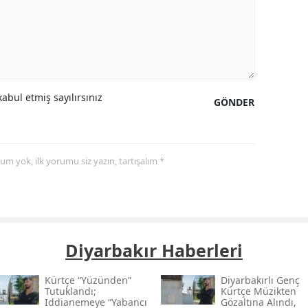
abul etmiş sayılırsınız
GÖNDER
yorum yok, ilk yorumu siz yazın, tartışalım *
Diyarbakır Haberleri
Kürtçe “yüzünden”
Diyarbakırlı Genç
Tutuklandı;
Kürtçe Müzikten
Iddianemeye “yabancı
Gözaltına Alındı,