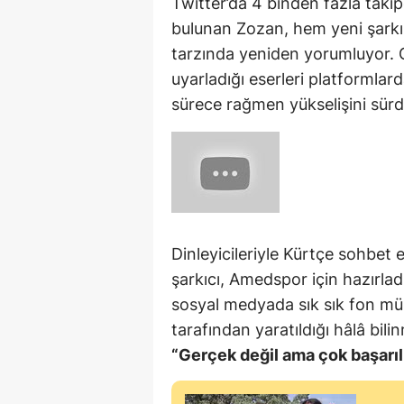
Twitter’da 4 binden fazla takipç
bulunan Zozan, hem yeni şarkıl
tarzında yeniden yorumluyor. G
uyarladığı eserleri platformla
sürece rağmen yükselişini sürd
Dinleyicileriyle Kürtçe sohbet
şarkıcı, Amedspor için hazırlad
sosyal medyada sık sık fon müz
tarafından yaratıldığı hâlâ bilin
“Gerçek değil ama çok başarılı