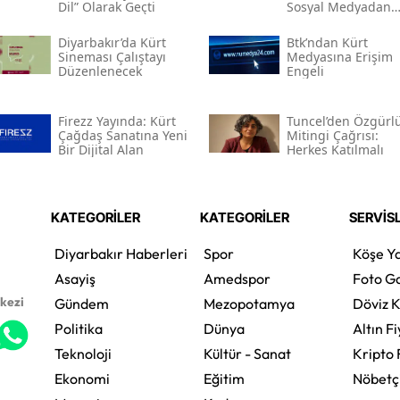
Dil” Olarak Geçti
Sosyal Medyadan
Tutuklandı
Diyarbakır’da Kürt
Btk’ndan Kürt
Sineması Çalıştayı
Medyasına Erişim
Düzenlenecek
Engeli
Firezz Yayında: Kürt
Tuncel’den Özgürl
Çağdaş Sanatına Yeni
Mitingi Çağrısı:
Bir Dijital Alan
Herkes Katılmalı
KATEGORİLER
KATEGORİLER
SERVİS
Diyarbakır Haberleri
Spor
Köşe Ya
Asayiş
Amedspor
Foto Ga
rkezi
Gündem
Mezopotamya
Döviz K
Politika
Dünya
Altın Fi
Teknoloji
Kültür - Sanat
Kripto 
Ekonomi
Eğitim
Nöbetç