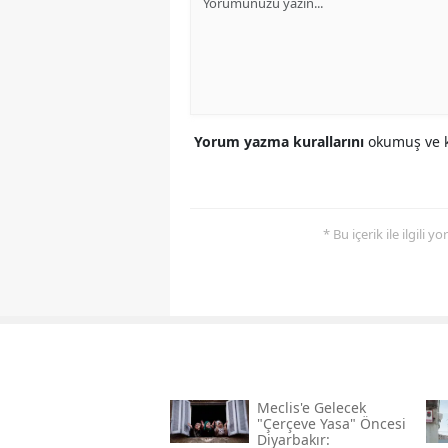
Yorum yazma kurallarını
okumuş ve k
* Bu içerik ile ilgili 
Meclis'e Gelecek
"çerçeve Yasa" Öncesi
Diyarbakır: