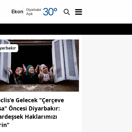
30
°
Diyarbakır
Ekonomi
Asayiş
Açık
yarbakır
clis'e Gelecek "Çerçeve
sa" Öncesi Diyarbakır:
ardeşsek Haklarımızı
rin"