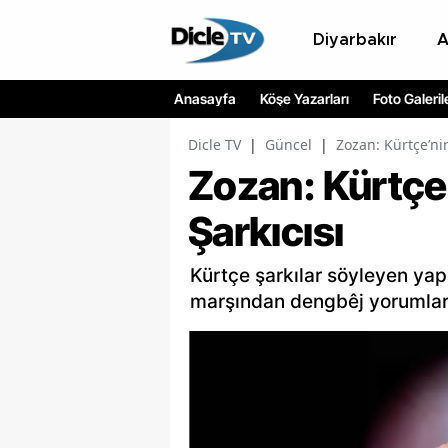
Diyarbakır
Anasayfa
Köşe Yazarları
Foto Galeril
Dicle TV
|
Güncel
|
Zozan: Kürtçe’nin
Zozan: Kürtçe’
Şarkıcısı
Kürtçe şarkılar söyleyen ya
marşından dengbêj yorumların