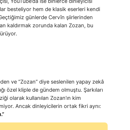
isi, YouTube’da ise binlerce dinleyicisi
ar besteliyor hem de klasik eserleri kendi
eçtiğimiz günlerde Cervîn şiirlerinden
rdan kaldırmak zorunda kalan Zozan, bu
ürüyor.
 eden ve “Zozan” diye seslenilen yapay zekâ
ığı özel kliple de gündem olmuştu. Şarkıları
iği olarak kullanılan Zozan’ın kim
miyor. Ancak dinleyicilerin ortak fikri aynı:
.”