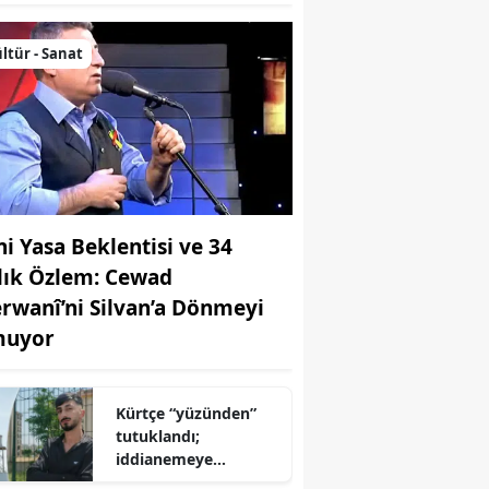
ltür - Sanat
ni Yasa Beklentisi ve 34
llık Özlem: Cewad
rwanî’ni Silvan’a Dönmeyi
uyor
Kürtçe “yüzünden”
tutuklandı;
iddianemeye
“yabancı dil” olarak