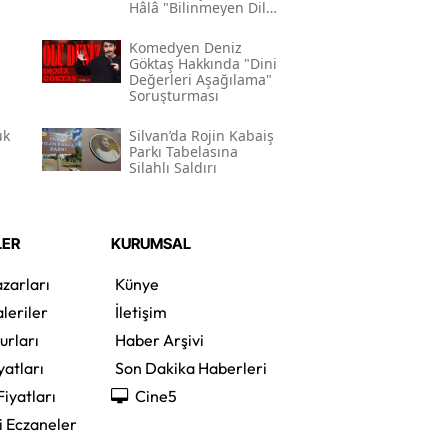
Hâlâ "bilinmeyen Dil"
Kodlamasının
Gerekçesi Nedir?"
Komedyen Deniz
Göktaş Hakkında "dini
Değerleri Aşağılama"
Soruşturması
ük
Silvan’da Rojin Kabaiş
Parkı Tabelasına
Silahlı Saldırı
LER
KURUMSAL
zarları
Künye
leriler
İletişim
urları
Haber Arşivi
yatları
Son Dakika Haberleri
Fiyatları
Cine5
i Eczaneler