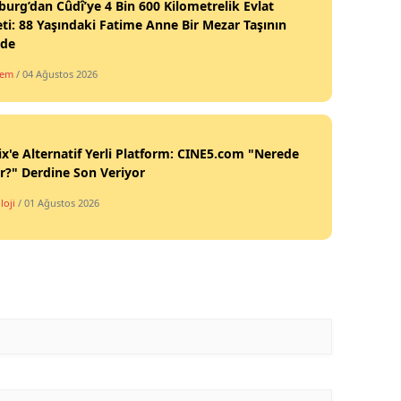
burg’dan Cûdî’ye 4 Bin 600 Kilometrelik Evlat
ti: 88 Yaşındaki Fatime Anne Bir Mezar Taşının
nde
dem
/ 04 Ağustos 2026
ix'e Alternatif Yerli Platform: CINE5.com "Nerede
ir?" Derdine Son Veriyor
loji
/ 01 Ağustos 2026