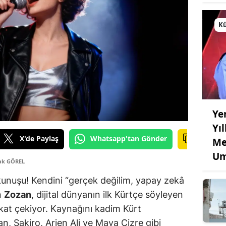
Kü
Ye
Yı
X'de Paylaş
Whatsapp'tan Gönder
Me
Um
ak GÖREL
unuşu! Kendini “gerçek değilim, yapay zekâ
n
Zozan
, dijital dünyanın ilk Kürtçe söyleyen
kkat çekiyor. Kaynağını kadim Kürt
, Şakiro, Arjen Ali ve Maya Cizre gibi