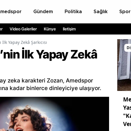
Amedspor
Gündem
Politika
Sağlık
Spor
er
Video Galeriler
Künye
İletişim
 İlk Yapay Zekâ Şarkıcısı
Di
nin İlk Yapay Zekâ
pay zeka karakteri Zozan, Amedspor
a kadar binlerce dinleyiciye ulaşıyor.
Me
Ya
"K
Ve