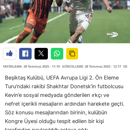
YAYINLAMA: 28 Temmuz 2025 - 11:19
GÜNCELLEME: 28 Temmuz 2025 - 12:17
EDİT
Beşiktaş Kulübü, UEFA Avrupa Ligi 2. Ön Eleme
Turu’ndaki rakibi Shakhtar Donetsk’in futbolcusu
Kevin’e sosyal medyada gönderilen ırkçı ve
nefret içerikli mesajların ardından harekete geçti.
Söz konusu mesajlarından birinin, kulübün
Kongre Üyesi olduğu tespit edilen bir kişi
tarafından paylaşıldığı ortaya çıktı.