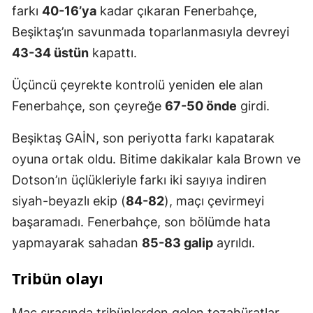
farkı
40-16’ya
kadar çıkaran Fenerbahçe,
Beşiktaş’ın savunmada toparlanmasıyla devreyi
43-34 üstün
kapattı.
Üçüncü çeyrekte kontrolü yeniden ele alan
Fenerbahçe, son çeyreğe
67-50 önde
girdi.
Beşiktaş GAİN, son periyotta farkı kapatarak
oyuna ortak oldu. Bitime dakikalar kala Brown ve
Dotson’ın üçlükleriyle farkı iki sayıya indiren
siyah-beyazlı ekip (
84-82
), maçı çevirmeyi
başaramadı. Fenerbahçe, son bölümde hata
yapmayarak sahadan
85-83 galip
ayrıldı.
Tribün olayı
Maç sırasında tribünlerden gelen tezahüratlar