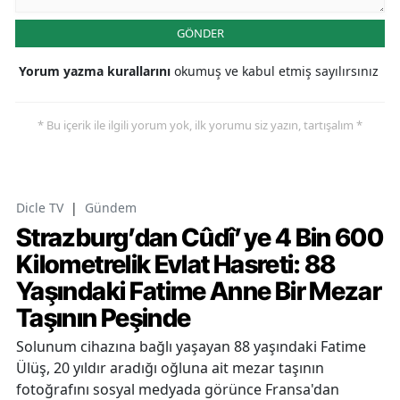
GÖNDER
Yorum yazma kurallarını
okumuş ve kabul etmiş sayılırsınız
* Bu içerik ile ilgili yorum yok, ilk yorumu siz yazın, tartışalım *
Dicle TV
|
Gündem
Strazburg’dan Cûdî’ye 4 Bin 600
Kilometrelik Evlat Hasreti: 88
Yaşındaki Fatime Anne Bir Mezar
Taşının Peşinde
Solunum cihazına bağlı yaşayan 88 yaşındaki Fatime
Ülüş, 20 yıldır aradığı oğluna ait mezar taşının
fotoğrafını sosyal medyada görünce Fransa'dan