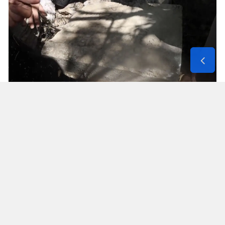
Solunum Cihazıyla 6 Günde 4 Bin
600 Kilometre
Annenin sağlık durumunun seyahate
elvermesiyle birlikte Mehmet ve Hasan Ülüş ile
Elif ve Sultan Yakışan kardeşler, 27 Temmuz’da
annelerini yanlarına alarak bir karavanla
Strazburg’tan yola çıktı. Kalp, tansiyon ve KOAH
hastası olan Fatime Ülüş, karavanın içine kurulan