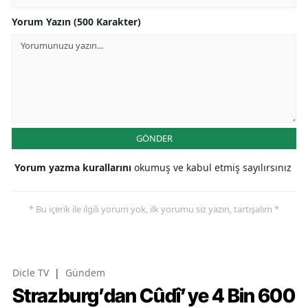
Yorum Yazın (500 Karakter)
GÖNDER
Yorum yazma kurallarını
okumuş ve kabul etmiş sayılırsınız
* Bu içerik ile ilgili yorum yok, ilk yorumu siz yazın, tartışalım *
Dicle TV
|
Gündem
Strazburg’dan Cûdî’ye 4 Bin 600