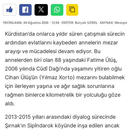
YAYINLAMA: 04 Ağustos 2026 - 12:04
EDİTÖR: Burçak GÖREL
KAYNAK: Mezopota
Kürdistan’da onlarca yıldır süren çatışmalı sürecin
ardından evlatlarını kaybeden annelerin mezar
arayışı ve mücadelesi devam ediyor. Bu
annelerden biri olan 88 yaşındaki Fatime Ülüş,
2006 yılında Cûdî Dağı’nda yaşamını yitiren oğlu
Cihan Ülüş’ün (Yılmaz Xorto) mezarını bulabilmek
için ilerleyen yaşına ve ağır sağlık sorunlarına
rağmen binlerce kilometrelik bir yolculuğu göze
aldı.
2013-2015 yılları arasındaki diyalog sürecinde
Şırnak'ın Sipîndarok köyünde inşa edilen ancak