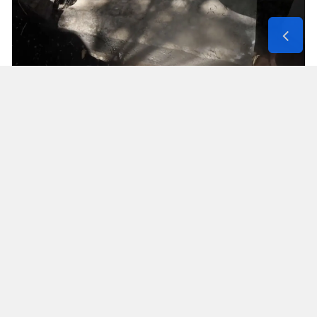
Solunum Cihazıyla 6 Günde 4 Bin
600 Kilometre
Annenin sağlık durumunun seyahate
elvermesiyle birlikte Mehmet ve Hasan Ülüş ile
Elif ve Sultan Yakışan kardeşler, 27 Temmuz’da
annelerini yanlarına alarak bir karavanla
Strazburg’tan yola çıktı. Kalp, tansiyon ve KOAH
hastası olan Fatime Ülüş, karavanın içine kurulan
yatakta solunum cihazına bağlı şekilde 6 gün
boyunca 4 bin 600 kilometre yol katetti.