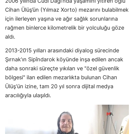
2006 yılında Cûdî Dağı’nda yaşamını yitiren oğlu
Cihan Ülüş’ün (Yılmaz Xorto) mezarını bulabilmek
için ilerleyen yaşına ve ağır sağlık sorunlarına
rağmen binlerce kilometrelik bir yolculuğu göze
aldı.
2013-2015 yılları arasındaki diyalog sürecinde
Şırnak'ın Sipîndarok köyünde inşa edilen ancak
daha sonraki süreçte yıkılan ve "özel güvenlik
bölgesi" ilan edilen mezarlıkta bulunan Cihan
Ülüş'ün izine, tam 20 yıl sonra dijital medya
aracılığıyla ulaşıldı.