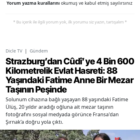
Yorum yazma kurallarını
okumuş ve kabul etmiş sayılırsınız
* Bu içerik ile ilgili yorum yok, ilk yorumu siz yazın, tartışalım *
Dicle TV
|
Gündem
Strazburg’dan Cûdî’ye 4 Bin 600
Kilometrelik Evlat Hasreti: 88
Yaşındaki Fatime Anne Bir Mezar
Taşının Peşinde
Solunum cihazına bağlı yaşayan 88 yaşındaki Fatime
Ülüş, 20 yıldır aradığı oğluna ait mezar taşının
fotoğrafını sosyal medyada görünce Fransa'dan
Şırnak’a doğru yola çıktı.