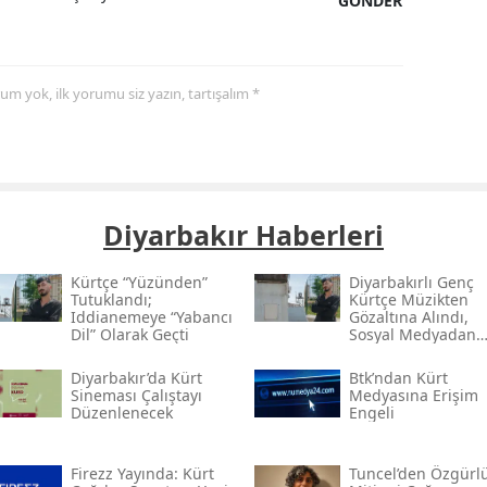
GÖNDER
yorum yok, ilk yorumu siz yazın, tartışalım *
Diyarbakır Haberleri
Kürtçe “yüzünden”
Diyarbakırlı Genç
Tutuklandı;
Kürtçe Müzikten
Iddianemeye “yabancı
Gözaltına Alındı,
Dil” Olarak Geçti
Sosyal Medyadan
Tutuklandı
Diyarbakır’da Kürt
Btk’ndan Kürt
Sineması Çalıştayı
Medyasına Erişim
Düzenlenecek
Engeli
Firezz Yayında: Kürt
Tuncel’den Özgürl