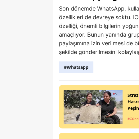
Son dönemde WhatsApp, kullanı
özellikleri de devreye soktu. iO
özelliği, önemli bilgilerin yo
amaçlıyor. Bunun yanında grup
paylaşımına izin verilmesi de 
şekilde gönderilmesini kolaylaşt
#Whatsapp
Straz
Hasre
Peşi
#Gün