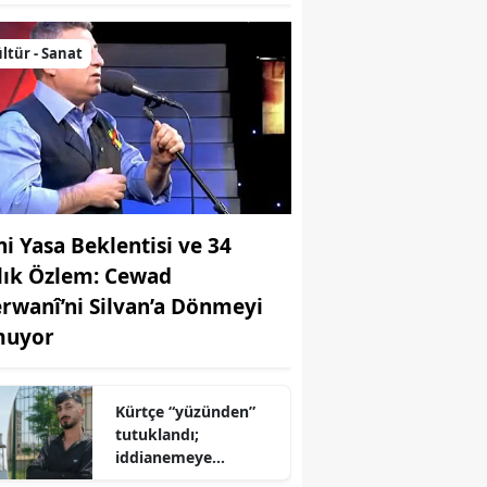
ltür - Sanat
ni Yasa Beklentisi ve 34
llık Özlem: Cewad
rwanî’ni Silvan’a Dönmeyi
uyor
Kürtçe “yüzünden”
tutuklandı;
iddianemeye
“yabancı dil” olarak