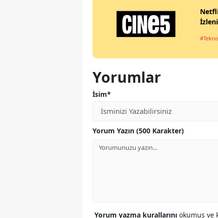
Netfl
İzlen
#Tekno
Yorumlar
İsim*
Yorum Yazın (500 Karakter)
Yorum yazma kurallarını
okumuş ve k