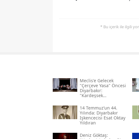
* Bu içerik ile ilgili 
Meclis'e Gelecek
"çerçeve Yasa" Öncesi
Diyarbakır:
"kardeşsek
Haklarımızı Verin"
14 Temmuz’un 44.
Yılında: Diyarbakır
Işkencecisi Esat Oktay
Yıldıran
Deniz Göktaş: