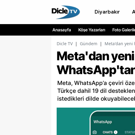
Diyarbakır
Anasayfa
Köşe Yazarları
Foto Galeril
Dicle TV
|
Gündem
|
Meta'dan yeni 
Meta'dan yeni
WhatsApp'tan d
Meta, WhatsApp’a çeviri özell
Türkçe dahil 19 dil desteklen
istedikleri dilde okuyabilece