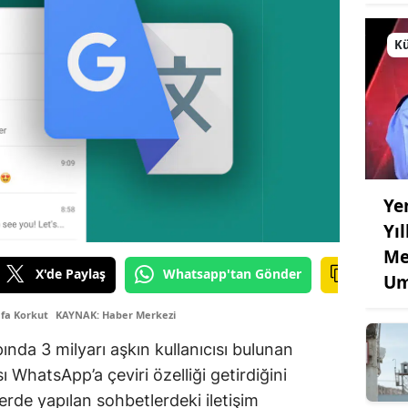
Kü
Ye
Yı
Me
X'de Paylaş
Whatsapp'tan Gönder
Um
afa Korkut
KAYNAK: Haber Merkezi
nda 3 milyarı aşkın kullanıcısı bulunan
WhatsApp’a çeviri özelliği getirdiğini
illerde yapılan sohbetlerdeki iletişim