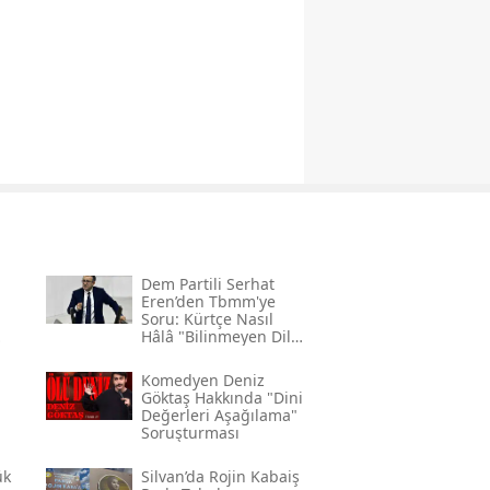
Dem Partili Serhat
Eren’den Tbmm'ye
Soru: Kürtçe Nasıl
Hâlâ "bilinmeyen Dil"
Kodlamasının
Gerekçesi Nedir?"
Komedyen Deniz
Göktaş Hakkında "dini
Değerleri Aşağılama"
Soruşturması
ük
Silvan’da Rojin Kabaiş