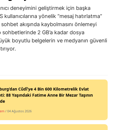
cı deneyimini geliştirmek için başka
S kullanıcılarına yönelik “mesaj hatırlatma”
ğun sohbet akışında kaybolmasını önlemeyi
 sohbetlerinde 2 GB’a kadar dosya
büyük boyutlu belgelerin ve medyanın güvenli
ırıyor.
burg’dan Cûdî’ye 4 Bin 600 Kilometrelik Evlat
ti: 88 Yaşındaki Fatime Anne Bir Mezar Taşının
nde
dem
/ 04 Ağustos 2026