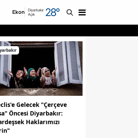
28
°
Diyarbakır
Ekonomi
Asayiş
Açık
yarbakır
clis'e Gelecek "Çerçeve
sa" Öncesi Diyarbakır:
ardeşsek Haklarımızı
rin"