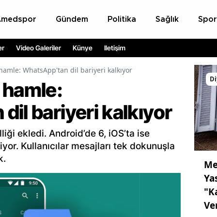
Amedspor
Gündem
Politika
Sağlık
Spor
er
Video Galeriler
Künye
İletişim
hamle: WhatsApp'tan dil bariyeri kalkıyor
Di
 hamle:
il bariyeri kalkıyor
iği ekledi. Android’de 6, iOS’ta ise
iyor. Kullanıcılar mesajları tek dokunuşla
k.
Me
Ya
"K
Ve