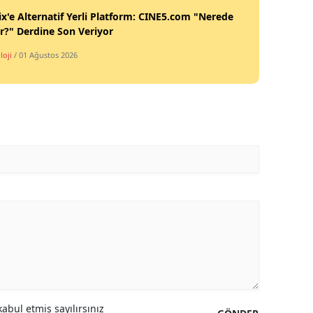
ix'e Alternatif Yerli Platform: CINE5.com "Nerede
ir?" Derdine Son Veriyor
loji
/ 01 Ağustos 2026
abul etmiş sayılırsınız