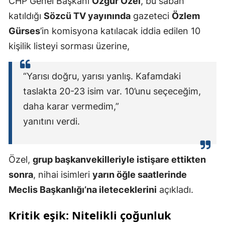
CHP Genel Başkanı
Özgür Özel
, bu sabah
katıldığı
Sözcü TV yayınında
gazeteci
Özlem
Gürses
’in komisyona katılacak iddia edilen 10
kişilik listeyi sorması üzerine,
“Yarısı doğru, yarısı yanlış. Kafamdaki
taslakta 20-23 isim var. 10’unu seçeceğim,
daha karar vermedim,”
yanıtını verdi.
Özel,
grup başkanvekilleriyle istişare ettikten
sonra
, nihai isimleri
yarın öğle saatlerinde
Meclis Başkanlığı’na ileteceklerini
açıkladı.
Kritik eşik: Nitelikli çoğunluk