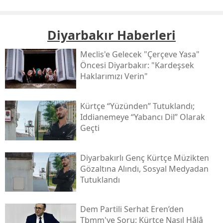
Diyarbakır Haberleri
Meclis'e Gelecek "çerçeve Yasa"
Öncesi Diyarbakır: "kardeşsek
Haklarımızı Verin"
Kürtçe “yüzünden” Tutuklandı;
Iddianemeye “yabancı Dil” Olarak
Geçti
Diyarbakırlı Genç Kürtçe Müzikten
Gözaltına Alındı, Sosyal Medyadan
Tutuklandı
Dem Partili Serhat Eren’den
Tbmm'ye Soru: Kürtçe Nasıl Hâlâ