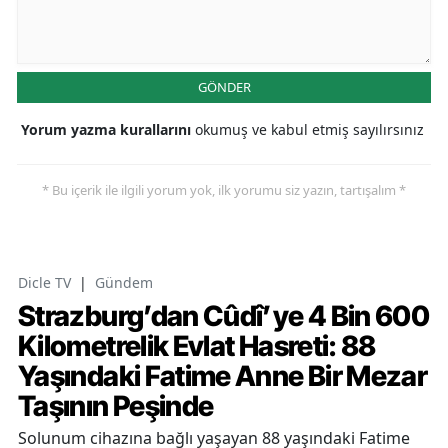
GÖNDER
Yorum yazma kurallarını
okumuş ve kabul etmiş sayılırsınız
* Bu içerik ile ilgili yorum yok, ilk yorumu siz yazın, tartışalım *
Dicle TV
|
Gündem
Strazburg’dan Cûdî’ye 4 Bin 600
Kilometrelik Evlat Hasreti: 88
Yaşındaki Fatime Anne Bir Mezar
Taşının Peşinde
Solunum cihazına bağlı yaşayan 88 yaşındaki Fatime