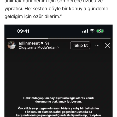
anılmak dahi benim için son derece üzücü ve
yıpratıcı. Herkesten böyle bir konuyla gündeme
geldiğim için özür dilerim.”