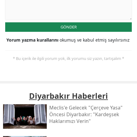
GÖNDER
Yorum yazma kurallarını
okumuş ve kabul etmiş sayılırsınız
* Bu içerik ile ilgili yorum yok, ilk yorumu siz yazın, tartışalım *
Diyarbakır Haberleri
Meclis'e Gelecek "çerçeve Yasa"
Öncesi Diyarbakır: "kardeşsek
Haklarımızı Verin"