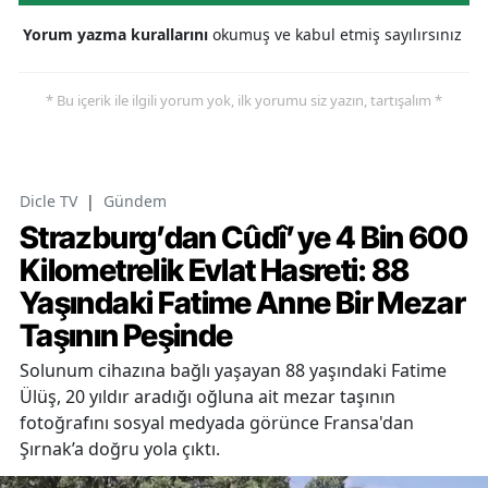
Yorum yazma kurallarını
okumuş ve kabul etmiş sayılırsınız
* Bu içerik ile ilgili yorum yok, ilk yorumu siz yazın, tartışalım *
Dicle TV
|
Gündem
Strazburg’dan Cûdî’ye 4 Bin 600
Kilometrelik Evlat Hasreti: 88
Yaşındaki Fatime Anne Bir Mezar
Taşının Peşinde
Solunum cihazına bağlı yaşayan 88 yaşındaki Fatime
Ülüş, 20 yıldır aradığı oğluna ait mezar taşının
fotoğrafını sosyal medyada görünce Fransa'dan
Şırnak’a doğru yola çıktı.