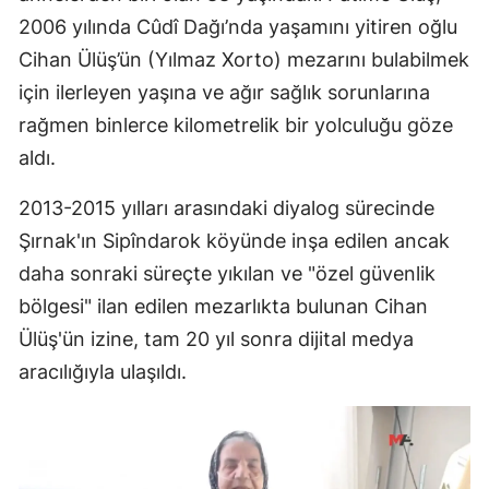
2006 yılında Cûdî Dağı’nda yaşamını yitiren oğlu
Cihan Ülüş’ün (Yılmaz Xorto) mezarını bulabilmek
için ilerleyen yaşına ve ağır sağlık sorunlarına
rağmen binlerce kilometrelik bir yolculuğu göze
aldı.
2013-2015 yılları arasındaki diyalog sürecinde
Şırnak'ın Sipîndarok köyünde inşa edilen ancak
daha sonraki süreçte yıkılan ve "özel güvenlik
bölgesi" ilan edilen mezarlıkta bulunan Cihan
Ülüş'ün izine, tam 20 yıl sonra dijital medya
aracılığıyla ulaşıldı.