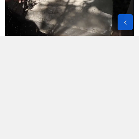
Solunum Cihazıyla 6 Günde 4 Bin
600 Kilometre
Annenin sağlık durumunun seyahate
elvermesiyle birlikte Mehmet ve Hasan Ülüş ile
Elif ve Sultan Yakışan kardeşler, 27 Temmuz’da
annelerini yanlarına alarak bir karavanla
Strazburg’tan yola çıktı. Kalp, tansiyon ve KOAH
hastası olan Fatime Ülüş, karavanın içine kurulan
yatakta solunum cihazına bağlı şekilde 6 gün