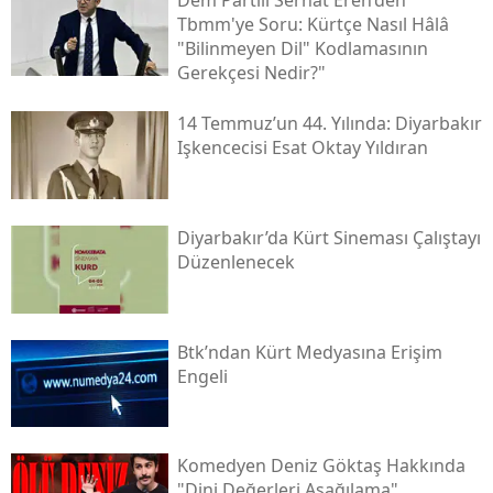
Dem Partili Serhat Eren’den
Tbmm'ye Soru: Kürtçe Nasıl Hâlâ
"bilinmeyen Dil" Kodlamasının
Gerekçesi Nedir?"
14 Temmuz’un 44. Yılında: Diyarbakır
Işkencecisi Esat Oktay Yıldıran
Diyarbakır’da Kürt Sineması Çalıştayı
Düzenlenecek
Btk’ndan Kürt Medyasına Erişim
Engeli
Komedyen Deniz Göktaş Hakkında
"dini Değerleri Aşağılama"