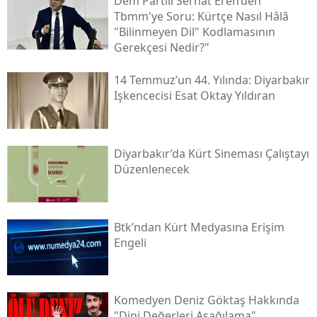
Dem Partili Serhat Eren’den
Tbmm'ye Soru: Kürtçe Nasıl Hâlâ
"bilinmeyen Dil" Kodlamasının
Gerekçesi Nedir?"
14 Temmuz’un 44. Yılında: Diyarbakır
Işkencecisi Esat Oktay Yıldıran
Diyarbakır’da Kürt Sineması Çalıştayı
Düzenlenecek
Btk’ndan Kürt Medyasına Erişim
Engeli
Komedyen Deniz Göktaş Hakkında
"dini Değerleri Aşağılama"