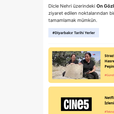
Dicle Nehri üzerindeki
On Gözl
ziyaret edilen noktalarından b
tamamlamak mümkün.
#Diyarbakır Tarihi Yerler
Straz
Hasre
Peşi
#Gün
Netfl
İzlen
#Tekno