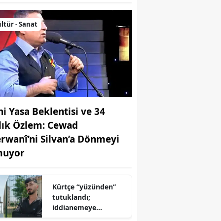
ltür - Sanat
ni Yasa Beklentisi ve 34
llık Özlem: Cewad
rwanî’ni Silvan’a Dönmeyi
uyor
Kürtçe “yüzünden”
tutuklandı;
iddianemeye
“yabancı dil” olarak