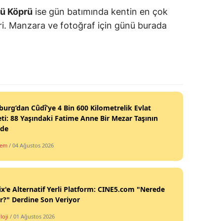
ü Köprü
ise gün batımında kentin en çok
iri. Manzara ve fotoğraf için günü burada
burg’dan Cûdî’ye 4 Bin 600 Kilometrelik Evlat
ti: 88 Yaşındaki Fatime Anne Bir Mezar Taşının
nde
dem
/ 04 Ağustos 2026
ix'e Alternatif Yerli Platform: CINE5.com "Nerede
ir?" Derdine Son Veriyor
loji
/ 01 Ağustos 2026