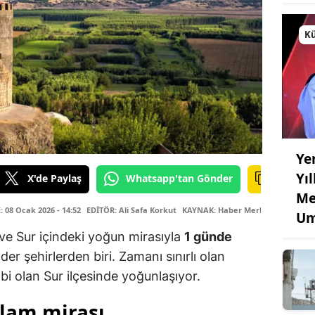
Kü
Ye
Yı
X'de Paylaş
Whatsapp'tan Gönder
Me
08 Ocak 2026 - 14:52
EDİTÖR: Ali Safa Korkut
KAYNAK: Haber Merkezi
Um
hi ve Sur içindeki yoğun mirasıyla
1 günde
er şehirlerden biri. Zamanı sınırlı olan
albi olan Sur ilçesinde yoğunlaşıyor.
slam mirası