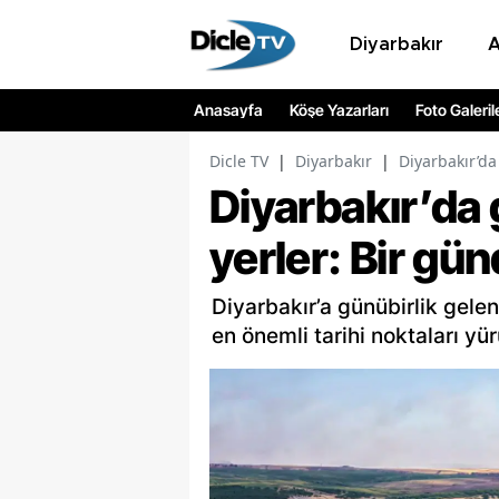
Diyarbakır
Anasayfa
Köşe Yazarları
Foto Galeril
Dicle TV
|
Diyarbakır
|
Diyarbakır’da
Diyarbakır’da 
yerler: Bir gü
Diyarbakır’a günübirlik gelen
en önemli tarihi noktaları yü