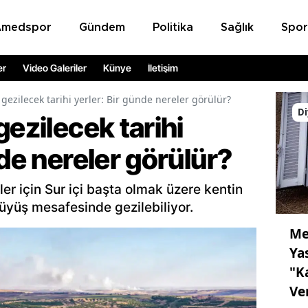
Amedspor
Gündem
Politika
Sağlık
Spor
er
Video Galeriler
Künye
İletişim
 gezilecek tarihi yerler: Bir günde nereler görülür?
Di
gezilecek tarihi
nde nereler görülür?
ler için Sur içi başta olmak üzere kentin
rüyüş mesafesinde gezilebiliyor.
Me
Ya
"K
Ve