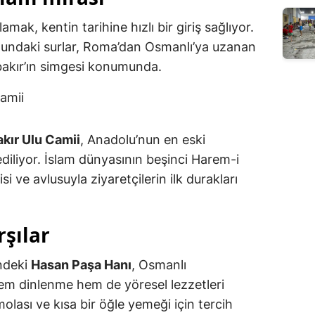
lamak, kentin tarihine hızlı bir giriş sağlıyor.
undaki surlar, Roma’dan Osmanlı’ya uzanan
bakır’ın simgesi konumunda.
kır Ulu Camii
, Anadolu’nun en eski
ediliyor. İslam dünyasının beşinci Harem-i
si ve avlusuyla ziyaretçilerin ilk durakları
rşılar
ndeki
Hasan Paşa Hanı
, Osmanlı
m dinlenme hem de yöresel lezzetleri
lası ve kısa bir öğle yemeği için tercih