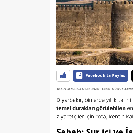
Facebook'ta Paylaş
YAYINLAMA: 08 Ocak 2026 - 14:46
GÜNCELLEME: 
Diyarbakır, binlerce yıllık tari
temel durakları görülebilen
end
ziyaretçiler için rota, kentin k
Sabah: Sur içi ve İ