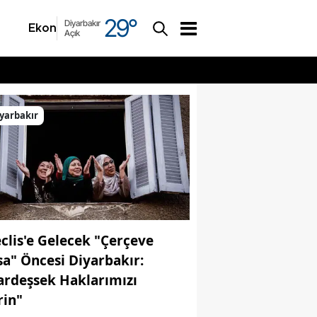
29
°
Diyarbakır
Ekonomi
Asayiş
Açık
yarbakır
clis'e Gelecek "Çerçeve
sa" Öncesi Diyarbakır:
ardeşsek Haklarımızı
rin"