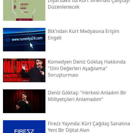
Diyarbakır’da Kürt Sineması Çalıştayı
Düzenlenecek
Btk’ndan Kürt Medyasına Erişim
Engeli
Komedyen Deniz Göktaş Hakkında
"dini Değerleri Aşağılama"
Soruşturması
Deniz Göktaş: "herkesi Anladım Bir
Milliyetçileri Anlamadım"
Firezz Yayında: Kürt Çağdaş Sanatına
Yeni Bir Dijital Alan