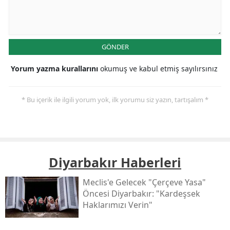
GÖNDER
Yorum yazma kurallarını
okumuş ve kabul etmiş sayılırsınız
* Bu içerik ile ilgili yorum yok, ilk yorumu siz yazın, tartışalım *
Diyarbakır Haberleri
Meclis'e Gelecek "çerçeve Yasa"
Öncesi Diyarbakır: "kardeşsek
Haklarımızı Verin"