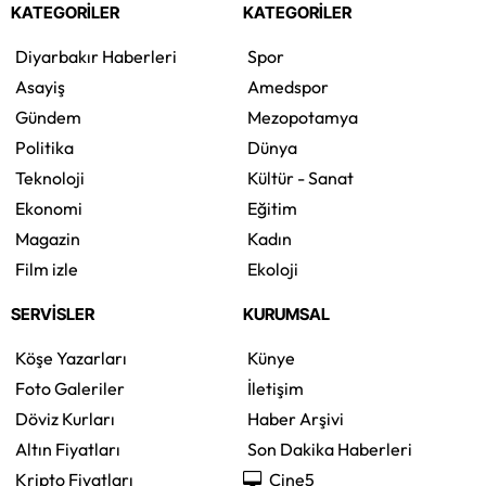
KATEGORİLER
KATEGORİLER
Diyarbakır Haberleri
Spor
Asayiş
Amedspor
Gündem
Mezopotamya
Politika
Dünya
Teknoloji
Kültür - Sanat
Ekonomi
Eğitim
Magazin
Kadın
Film izle
Ekoloji
SERVİSLER
KURUMSAL
Köşe Yazarları
Künye
Foto Galeriler
İletişim
Döviz Kurları
Haber Arşivi
Altın Fiyatları
Son Dakika Haberleri
Kripto Fiyatları
Cine5